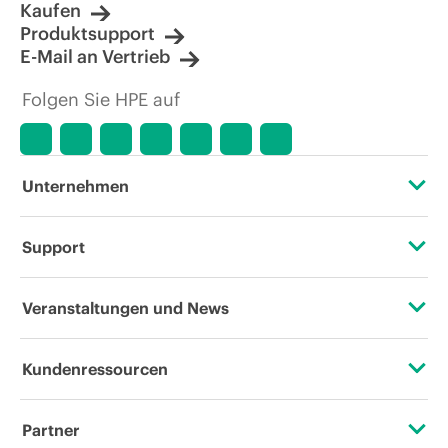
Kaufen
Produktsupport
E-Mail an Vertrieb
Folgen Sie HPE auf
Unternehmen
Über HPE
Support
Zugänglichkeit (Produkte/Services)
Operational Support Services
Veranstaltungen und News
Stellenangebote
Rückgabe und Recycling von Produkten
Veranstaltungen
Kundenressourcen
Unternehmensverantwortung
Produktsupport
HPE Discover
Kontaktieren Sie uns
HPE Labs
Partner
Software und Treiber