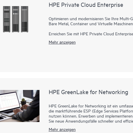
HPE Private Cloud Enterprise
Optimieren und modernisieren Sie Ihre Multi-Ge
Bare Metal, Container und Virtuelle Maschinen
Erreichen Sie mit HPE Private Cloud Enterprise
Mehr anzeigen
Nutzen Sie das Potenzial Ihrer Daten mit einer
Strategie entwickelt wurde. HPE Private Cloud 
Anwendungen und Daten an all Ihren Standort
Einrichtungen oder am Edge – mit der für Ihre
Skalierbarkeit.
HPE GreenLake for Networking
HPE GreenLake for Networking ist ein umfass
die marktführende ESP (Edge Services Platfo
nutzen können. Erwerben und implementieren 
Sie neue Anwendungsfälle schneller und effizi
indem Sie die gesamte benötigte Hardware, So
Mehr anzeigen
Abonnement zusammenfassen, das keine Vorab-