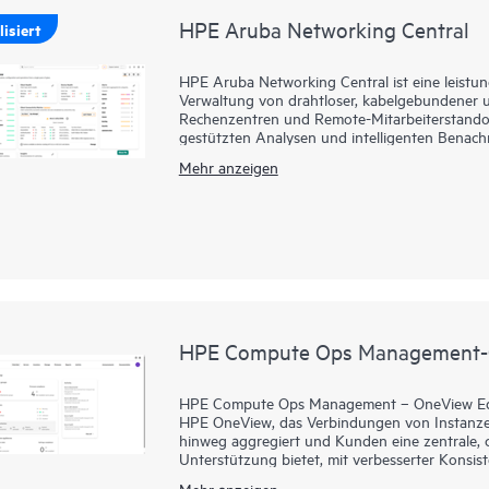
HPE Aruba Networking Central
isiert
HPE Aruba Networking Central ist eine leistun
Verwaltung von drahtloser, kabelgebundener 
Rechenzentren und Remote-Mitarbeiterstandorte
gestützten Analysen und intelligenten Benachr
eine proaktive Überwachung der Netzwerkleist
Mehr anzeigen
der Netzwerkleistung.
Diese Lösung bietet Skalierbarkeit und Ausfall
das Sicherheits- und Bedrohungsmanagement un
Premises- und as-a-Service-Modellen. Damit i
verfügbarem IT-Personal perfekt geeignet. E
Echtzeit wird über ein intuitives Dashboard ber
auch über eine mobile Anwendung für den Bet
Standorte verwalten, mit dieser Lösung funkti
HPE Compute Ops Management-O
HPE Compute Ops Management – OneView Editi
HPE OneView, das Verbindungen von Instanzen
hinweg aggregiert und Kunden eine zentrale, 
Unterstützung bietet, mit verbesserter Konsis
Analysen und Automatisierungsunterstützung
Mehr anzeigen