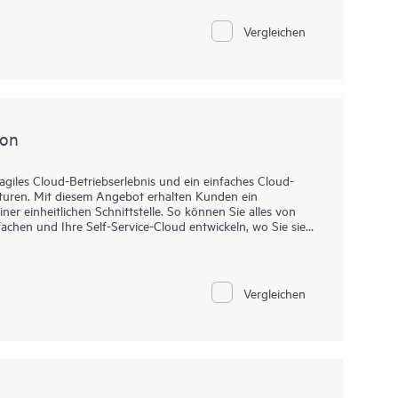
en tieferen Einblick in die Netzwerkumgebung erhalten.
hr benötigter Anlagen.
Vergleichen
sind modulare, vereinheitlichte Networking-Services-
forderliche HPE Aruba Networking Hardware-, Software-
Anwendungsfall.
ion
agiles Cloud-Betriebserlebnis und ein einfaches Cloud-
kturen. Mit diesem Angebot erhalten Kunden ein
ner einheitlichen Schnittstelle. So können Sie alles von
chen und Ihre Self-Service-Cloud entwickeln, wo Sie sie
iness Edition über Equinix bereitgestellt werden, eine
ndardangebots. Es bietet eine Bereitstellungsoption, die
Vergleichen
 sie die Vorteile und den Wert einer Colocation-