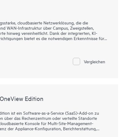
gsstarke, cloudbasierte Netzwerklösung, die die
und WAN-Infrastruktur über Campus, Zweigstellen,
 hinweg vereinheitlicht. Dank der integrierten, KI-
ichtigungen bietet es die notwendigen Erkenntnisse für
ung, für die Fehlerbehebung und für die Verbesserung
sicherheit der Enterprise-Klasse, erweiterte Funktionen für
Vergleichen
d flexible Bereitstellungsoptionen mit Cloud-, On-
st die Lösung für große Unternehmen mit begrenzt
ine Zusammenfassung des netzwerkweiten Zustands in
eitgestellt, auf das Sie von überall aus zugreifen können,
rieb unterwegs. Egal, ob Sie einen oder mehrere Hundert
oniert das Netzwerkmanagement jetzt noch viel einfacher.
neView Edition
on ist ein Software-as-a-Service (SaaS)-Add-on zu
 über das Rechenzentrum oder verteilte Standorte
cloudbasierte Konsole für Multi-Site-Management-
tenz der Appliance-Konfiguration, Berichterstattung,
. Diese Lösung bietet HPE OneView-Kunden ein Cloud-