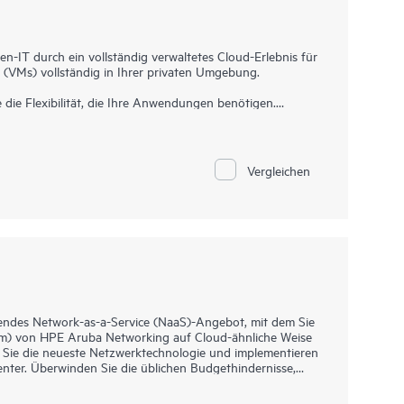
n-IT durch ein vollständig verwaltetes Cloud-Erlebnis für
 (VMs) vollständig in Ihrer privaten Umgebung.
 die Flexibilität, die Ihre Anwendungen benötigen.
 neu konzipierten Private Cloud, die für Ihre Hybrid-
Enterprise bietet ein Cloud-Betriebsmodell für Ihre
en – in den Rechenzentren, in den Colocation-
Vergleichen
 Geschäftsanforderungen erforderlichen Sicherheit und
endes Network-as-a-Service (NaaS)-Angebot, mit dem Sie
rm) von HPE Aruba Networking auf Cloud-ähnliche Weise
Sie die neueste Netzwerktechnologie und implementieren
enter. Überwinden Sie die üblichen Budgethindernisse,
ftware und Services in einem einzigen monatlichen
Kapitalausgaben erfordert. Optimieren Sie die Leistung