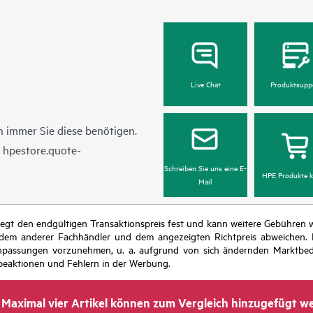
Live Chat
Produktsupp
 immer Sie diese benötigen.
n
hpestore.quote-
Schreiben Sie uns eine E-
HPE Produkte k
Mail
r legt den endgültigen Transaktionspreis fest und kann weitere Gebühre
 dem anderer Fachhändler und dem angezeigten Richtpreis abweichen. D
isanpassungen vorzunehmen, u. a. aufgrund von sich ändernden Marktbed
eaktionen und Fehlern in der Werbung.
Maximal vier Artikel können zum Vergleich hinzugefügt w