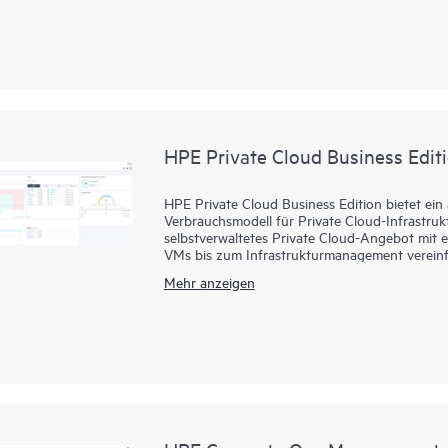
und Sicherheit Ihres Netzwerks, indem Sie ein
Sicheres und nachhaltiges Stilllegen nicht me
HPE GreenLake for Networking Service-Pakete 
Angebote. Jedes Service-Pack umfasst die er
und Service-Komponenten für den jeweiligen 
HPE Private Cloud Business Edit
HPE Private Cloud Business Edition bietet ein 
Verbrauchsmodell für Private Cloud-Infrastru
selbstverwaltetes Private Cloud-Angebot mit ei
VMs bis zum Infrastrukturmanagement vereinfa
benötigen.
Mehr anzeigen
Darüber hinaus kann die HPE Private Cloud Bus
neue Route-to-Market-Erweiterung unseres Sta
das Benutzererlebnis weiter vereinfacht, indem
Umgebung nutzt.