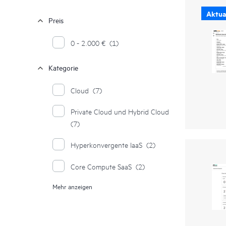
Aktual
Preis
0 - 2.000 €
(1)
Kategorie
Cloud
(7)
Private Cloud und Hybrid Cloud
(7)
Hyperkonvergente IaaS
(2)
Core Compute SaaS
(2)
Mehr anzeigen
Konnektivität IaaS
(1)
IaaS für Datenspeicherung
(1)