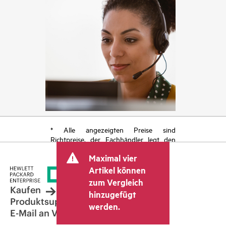
* Alle angezeigten Preise sind
Richtpreise, der Fachhändler legt den
endgültigen Transaktionspreis fest und
Maximal vier
kann weitere Gebühren wie
Mehrwertsteuer und Versandkosten
Artikel können
berücksichtigen. Der vom Fachhändler
zum Vergleich
festgelegte Transaktionspreis kann von
Kaufen
hinzugefügt
dem anderer Fachhändler und dem
Produktsupport
werden.
angezeigten Richtpreis abweichen. Die
E-Mail an Vertrieb
Richtpreise können zeitlich begrenzte
Sonderangebote enthalten. HPE behält