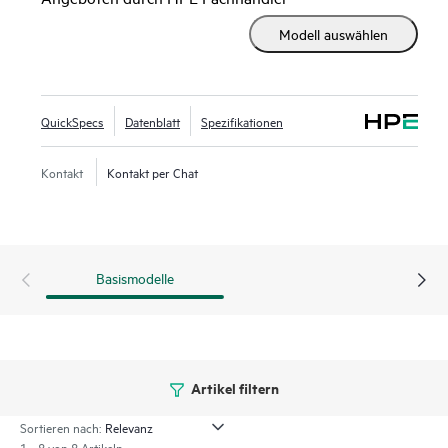
der 4. und 5. Generation mit bis zu 64 Kernen, 8 TB
Modell auswählen
Arbeitsspeicher und 20 EDSFF-Laufwerken, erhöhter
Speicherbandbreite und High-Speed PCIe Gen5 I/O ist der
HPE ProLiant DL380 Gen11 Server eine perfekte Lösung
für Software Defined Storage, Videotranskodierung und
QuickSpecs
Datenblatt
Spezifikationen
virtualisierte Anwendungen.
Kontakt
Kontakt per Chat
Die HPE ProLiant DL380 Gen11 Server wurden entwickelt,
um die IT zu optimieren. Mit einem Cloud-Betriebserlebnis,
integrierter Sicherheit und optimierter Workload-
Performance wird Ihr Unternehmen vorangebracht.
Basismodelle
Artikel filtern
Sortieren nach:
1 - 8 von 8 Artikeln