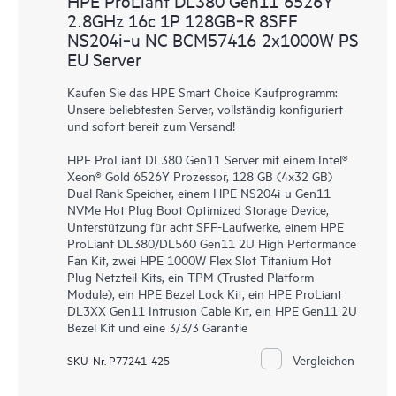
HPE ProLiant DL380 Gen11 6526Y
2.8GHz 16c 1P 128GB‑R 8SFF
NS204i‑u NC BCM57416 2x1000W PS
EU Server
Kaufen Sie das HPE Smart Choice Kaufprogramm:
Unsere beliebtesten Server, vollständig konfiguriert
und sofort bereit zum Versand!
HPE ProLiant DL380 Gen11 Server mit einem Intel®
Xeon® Gold 6526Y Prozessor, 128 GB (4x32 GB)
Dual Rank Speicher, einem HPE NS204i-u Gen11
NVMe Hot Plug Boot Optimized Storage Device,
Unterstützung für acht SFF-Laufwerke, einem HPE
ProLiant DL380/DL560 Gen11 2U High Performance
Fan Kit, zwei HPE 1000W Flex Slot Titanium Hot
Plug Netzteil-Kits, ein TPM (Trusted Platform
Module), ein HPE Bezel Lock Kit, ein HPE ProLiant
DL3XX Gen11 Intrusion Cable Kit, ein HPE Gen11 2U
Bezel Kit und eine 3/3/3 Garantie
Vergleichen
SKU-Nr. P77241-425