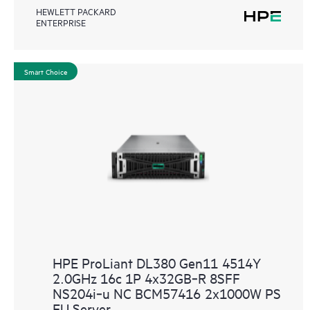
HEWLETT PACKARD
ENTERPRISE
Smart Choice
HPE ProLiant DL380 Gen11 4514Y
2.0GHz 16c 1P 4x32GB‑R 8SFF
NS204i‑u NC BCM57416 2x1000W PS
EU Server