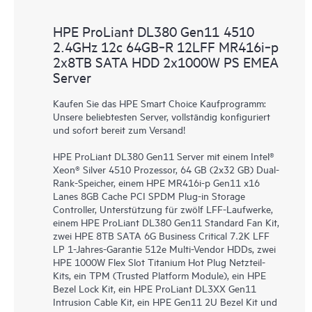
HPE ProLiant DL380 Gen11 4510
2.4GHz 12c 64GB‑R 12LFF MR416i‑p
2x8TB SATA HDD 2x1000W PS EMEA
Server
Kaufen Sie das HPE Smart Choice Kaufprogramm:
Unsere beliebtesten Server, vollständig konfiguriert
und sofort bereit zum Versand!
HPE ProLiant DL380 Gen11 Server mit einem Intel®
Xeon® Silver 4510 Prozessor, 64 GB (2x32 GB) Dual-
Rank-Speicher, einem HPE MR416i-p Gen11 x16
Lanes 8GB Cache PCI SPDM Plug-in Storage
Controller, Unterstützung für zwölf LFF-Laufwerke,
einem HPE ProLiant DL380 Gen11 Standard Fan Kit,
zwei HPE 8TB SATA 6G Business Critical 7.2K LFF
LP 1-Jahres-Garantie 512e Multi-Vendor HDDs, zwei
HPE 1000W Flex Slot Titanium Hot Plug Netzteil-
Kits, ein TPM (Trusted Platform Module), ein HPE
Bezel Lock Kit, ein HPE ProLiant DL3XX Gen11
Intrusion Cable Kit, ein HPE Gen11 2U Bezel Kit und