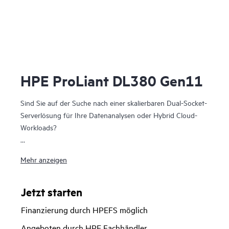
HPE ProLiant DL380 Gen11
Sind Sie auf der Suche nach einer skalierbaren Dual-Socket-
Serverlösung für Ihre Datenanalysen oder Hybrid Cloud-
Workloads?
Beim HPE ProLiant DL380 Gen11 Server handelt es sich um
Mehr anzeigen
eine skalierbare 2U 2P-Lösung, die außergewöhnliche
Rechenleistung, Speicherdichte mit Skalierbarkeit und
Hochgeschwindigkeits-Datentransferrate bietet, um Ihre
Jetzt starten
anspruchsvollsten Anwendungen auszuführen.
Finanzierung durch HPEFS möglich
Basierend auf den skalierbaren Intel® Xeon® Prozessoren
Angeboten durch HPE Fachhändler