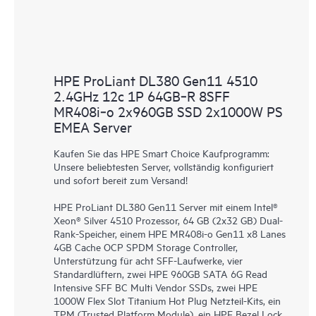
HPE ProLiant DL380 Gen11 4510
2.4GHz 12c 1P 64GB‑R 8SFF
MR408i‑o 2x960GB SSD 2x1000W PS
EMEA Server
Kaufen Sie das HPE Smart Choice Kaufprogramm:
Unsere beliebtesten Server, vollständig konfiguriert
und sofort bereit zum Versand!
HPE ProLiant DL380 Gen11 Server mit einem Intel®
Xeon® Silver 4510 Prozessor, 64 GB (2x32 GB) Dual-
Rank-Speicher, einem HPE MR408i-o Gen11 x8 Lanes
4GB Cache OCP SPDM Storage Controller,
Unterstützung für acht SFF-Laufwerke, vier
Standardlüftern, zwei HPE 960GB SATA 6G Read
Intensive SFF BC Multi Vendor SSDs, zwei HPE
1000W Flex Slot Titanium Hot Plug Netzteil-Kits, ein
TPM (Trusted Platform Module), ein HPE Bezel Lock