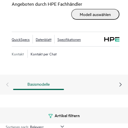
Angeboten durch HPE Fachhändler
Mit seinem Mini-Tower-Design kann er passend zur
Modell auswählen
Kundenumgebung flach oder vertikal aufgestellt oder an
der Wand montiert werden. Die neuesten Intel® Xeon® 6300
Series, Intel® Xeon® E und Intel® Pentium® Prozessoren
bieten Computing-Leistung, verbesserte
QuickSpecs
Datenblatt
Spezifikationen
Arbeitsspeicherkapazität sowie Sicherheit und
Remoteverwaltung auf dem Server mit
HPE iLO
Silicon Root
Kontakt
Kontakt per Chat
of Trust. Mit seinem erschwinglichen Einstiegspreis bietet
der HPE ProLiant MicroServer Gen11 ein gutes Preis-
Leistungs-Verhältnis und hat die Netzwerk- und
Leistungskapazität, um mit Ihrem Unternehmen zu
Basismodelle
wachsen, wenn sich Ihre Anforderungen und Ihr Budget im
Laufe der Zeit ändern.
Artikel filtern
Sortieren nach: