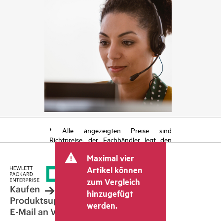
* Alle angezeigten Preise sind
Richtpreise, der Fachhändler legt den
endgültigen Transaktionspreis fest und
Maximal vier
kann weitere Gebühren wie
Mehrwertsteuer und Versandkosten
Artikel können
berücksichtigen. Der vom Fachhändler
zum Vergleich
festgelegte Transaktionspreis kann von
Kaufen
hinzugefügt
dem anderer Fachhändler und dem
Produktsupport
werden.
angezeigten Richtpreis abweichen. Die
E-Mail an Vertrieb
Richtpreise können zeitlich begrenzte