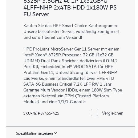
6325P 3.5GHz 4c 1P 1x32GB‑U
4LFF‑NHP 2x4TB HDD 1x180W PS
EU Server
Kaufen Sie das HPE Smart Choice Kaufprogramm:
Unsere beliebtesten Server, vollständig konfiguriert
und sofort bereit zum Versand!
HPE ProLiant MicroServer Gen11 Server mit einem
Intel® Xeon® 6325P Prozessor, 32 GB (1x32 GB
UDIMM) Dual-Rank Speicher, dediziertem iLO-M.2
Port Kit, Embedded Intel® VROC SATA für HPE
ProLiant Gen11, Unterstützung für vier LFF-NHP
Laufwerke, einem Standardlüfter, zwei HPE 4TB
SATA 6G Business Critical 7.2K LFF RW 1 Jahr
Garantie Multi Vendor HDDs, einem 180W Slim Type
externen Netzteil, ein TPM (Trusted Platform
Module) und eine 1/1/1-Garantie
Vergleichen
SKU-Nr. P87455-425
Spezifikation anzeigen