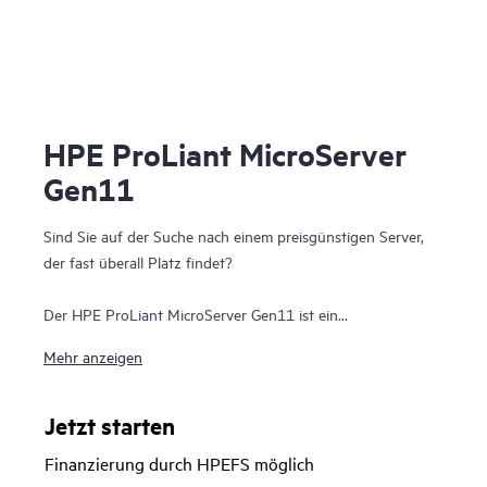
HPE ProLiant MicroServer
Gen11
Sind Sie auf der Suche nach einem preisgünstigen Server,
der fast überall Platz findet?
Der HPE ProLiant MicroServer Gen11 ist ein
erschwinglicher, kompakter und dennoch leistungsstarker
Mehr anzeigen
Einstiegs
server
, den Sie für den Einsatz vor Ort oder in der
Hybrid Cloud anpassen können und der gleichzeitig die
Standards der Enterprise-Class in Bezug auf Leistung,
Jetzt starten
Sicherheit, Zuverlässigkeit und Erweiterbarkeit des HPE
Finanzierung durch HPEFS möglich
ProLiant Serverportfolios der Enterprise-Class erfüllt.