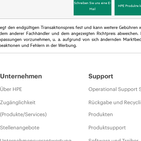
Schreiben Sie uns eine E-
HPE Produkte k
Mail
r legt den endgültigen Transaktionspreis fest und kann weitere Gebühre
 dem anderer Fachhändler und dem angezeigten Richtpreis abweichen. D
isanpassungen vorzunehmen, u. a. aufgrund von sich ändernden Marktbed
eaktionen und Fehlern in der Werbung.
Unternehmen
Support
Über HPE
Operational Support 
Zugänglichkeit
Rückgabe und Recycl
(Produkte/Services)
Produkten
Stellenangebote
Produktsupport
Unternehmensverantwortung
Software und Treiber