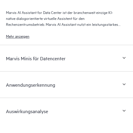
Marvis AI Assistant for Data Center ist der branchenweit einzige KI-
native dialogorientierte virtuelle Assistent für den
Rechenzentrumsbetrieb. Marvis AI Assistant nutzt ein leistungsstarkes
agentisches KI-Framework und arbeitet mit dem Apstra Data Center
Director zusammen, um proaktive und präskriptive Maßnahmen für
Mehr anzeigen
Rechenzentren bereitzustellen, um die Problemlösung zu
beschleunigen. Die Marvis Konversationsschnittstelle ermöglicht es
Netzwerkbetreibern, alltägliche Aufgaben zu erledigen, indem sie einfach
Marvis Minis für Datencenter
mit Marvis AI Assistant sprechen.
Anwendungserkennung
Auswirkungsanalyse