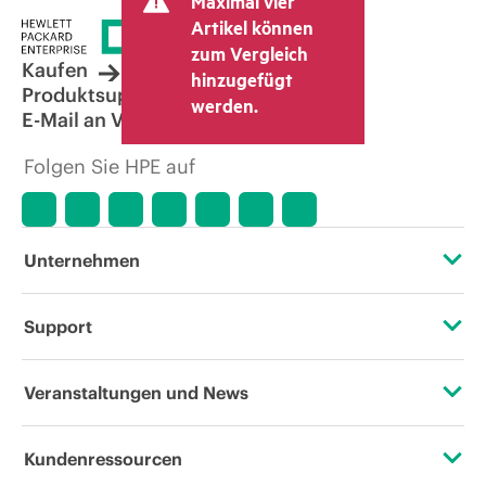
Maximal vier
kann weitere Gebühren wie
Mehrwertsteuer und Versandkosten
Artikel können
berücksichtigen. Der vom Fachhändler
zum Vergleich
festgelegte Transaktionspreis kann von
Kaufen
hinzugefügt
dem anderer Fachhändler und dem
Produktsupport
werden.
angezeigten Richtpreis abweichen. Die
E-Mail an Vertrieb
Richtpreise können zeitlich begrenzte
Sonderangebote enthalten. HPE behält
Folgen Sie HPE auf
sich das Recht vor, jederzeit
Preisanpassungen vorzunehmen, u. a.
aufgrund von sich ändernden
Marktbedingungen, der Einstellung von
Produkten, eingeschränkter
Unternehmen
Produktverfügbarkeit, dem Ende der
Lebensdauer von Werbeaktionen und
Fehlern in der Werbung.
Über HPE
Support
Zugänglichkeit (Produkte/Services)
Operational Support Services
Veranstaltungen und News
Stellenangebote
Rückgabe und Recycling von Produkten
Veranstaltungen
Kundenressourcen
Unternehmensverantwortung