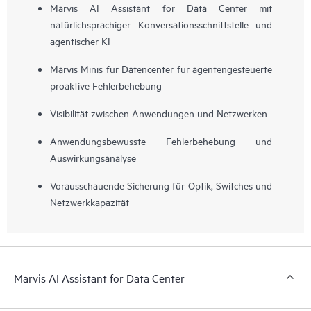
Marvis AI Assistant for Data Center mit
Marvis AI Assistant for Data Center sprechen, einem
natürlichsprachiger Konversationsschnittstelle und
wichtigen Schritt auf dem Weg zu selbstfahrenden
agentischer KI
Datencenter-Netzwerken.
Marvis Minis für Datencenter für agentengesteuerte
proaktive Fehlerbehebung
Visibilität zwischen Anwendungen und Netzwerken
Anwendungsbewusste Fehlerbehebung und
Auswirkungsanalyse
Vorausschauende Sicherung für Optik, Switches und
Netzwerkkapazität
Marvis AI Assistant for Data Center