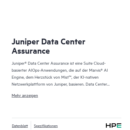
Juniper Data Center
Assurance
Juniper® Data Center Assurance ist eine Suite Cloud-
basierter AIOps-Anwendungen, die auf der Marvis® AI
Engine, dem Herzstück von Mist™, der KI-nativen
Netzwerkplattform von Juniper, basieren. Data Center
Assurance bewältigt eine Reihe von Herausforderungen
Mehr anzeigen
beim Betrieb von Datencentern für Private Cloud-Betreiber,
und seine Absicherungsfunktionen erweitern sich vom
Netzwerk auf Anwendungen. Data Center Assurance
arbeitet mit Apstra Data Center Director zusammen, um
Datenblatt
Spezifikationen
überragende Einblicke, Geschwindigkeit und Zuverlässigkeit