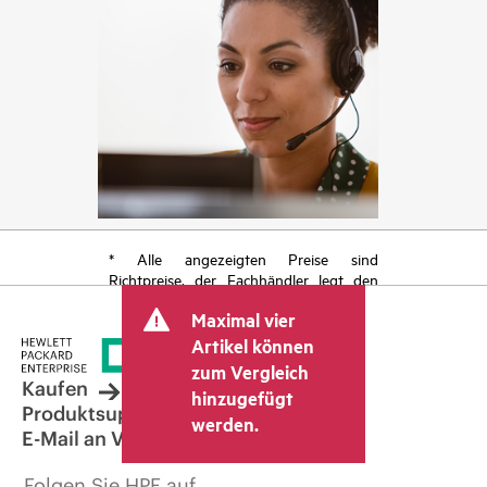
* Alle angezeigten Preise sind
Richtpreise, der Fachhändler legt den
endgültigen Transaktionspreis fest und
Maximal vier
kann weitere Gebühren wie
Mehrwertsteuer und Versandkosten
Artikel können
berücksichtigen. Der vom Fachhändler
zum Vergleich
festgelegte Transaktionspreis kann von
Kaufen
hinzugefügt
dem anderer Fachhändler und dem
Produktsupport
werden.
angezeigten Richtpreis abweichen. Die
E-Mail an Vertrieb
Richtpreise können zeitlich begrenzte
Sonderangebote enthalten. HPE behält
Folgen Sie HPE auf
sich das Recht vor, jederzeit