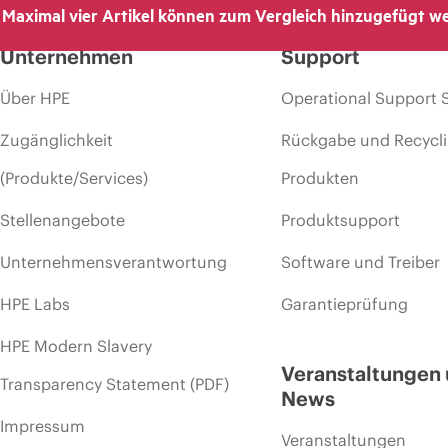
Maximal vier Artikel können zum Vergleich hinzugefügt w
 dem Ende der Lebensdauer von Werbeaktionen und Fehlern in der Werbu
Unternehmen
Support
Über HPE
Operational Support 
Zugänglichkeit
Rückgabe und Recycl
(Produkte/Services)
Produkten
Stellenangebote
Produktsupport
Unternehmensverantwortung
Software und Treiber
HPE Labs
Garantieprüfung
HPE Modern Slavery
Veranstaltungen
Transparency Statement (PDF)
News
Impressum
Veranstaltungen