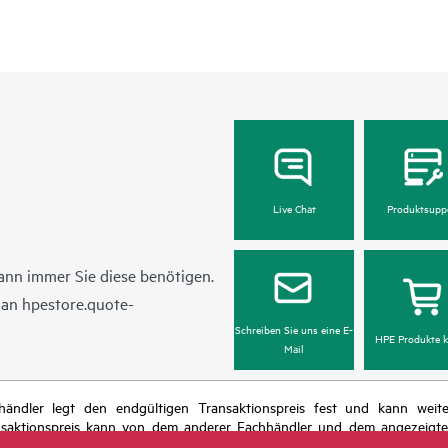
Live Chat
Produktsupp
ann immer Sie diese benötigen.
l an
hpestore.quote-
Schreiben Sie uns eine E-
HPE Produkte k
Mail
chhändler legt den endgültigen Transaktionspreis fest und kann we
nsaktionspreis kann von dem anderer Fachhändler und dem angezeigten 
das Recht vor, jederzeit Preisanpassungen vorzunehmen, u. a. aufgrund