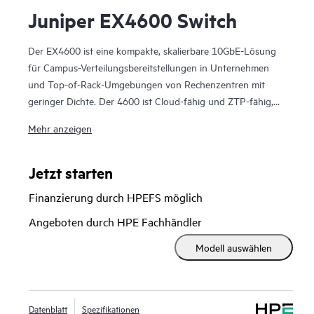
Juniper EX4600 Switch
Der EX4600 ist eine kompakte, skalierbare 10GbE-Lösung
für Campus-Verteilungsbereitstellungen in Unternehmen
und Top-of-Rack-Umgebungen von Rechenzentren mit
geringer Dichte. Der 4600 ist Cloud-fähig und ZTP-fähig,
sodass Sie ihn mit Juniper Wired Assurance integrieren,
Mehr anzeigen
konfigurieren und verwalten können, um die Erfahrungen
mit vernetzten Geräten zu verbessern. Darüber hinaus
optimiert die Cloud der Mist-Plattform die Bereitstellung
Jetzt starten
und Verwaltung Ihrer Campus-Fabric, während Marvis AI
Finanzierung durch HPEFS möglich
den Betrieb vereinfacht und die Transparenz der Leistung
verbundener Geräte verbessert.
Angeboten durch HPE Fachhändler
Modell auswählen
Datenblatt
Spezifikationen