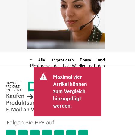
* Alle angezeigten Preise sind
Richtpreise, der Fachhändler legt den
endgültigen Transaktionspreis fest und
Maximal vier
kann weitere Gebühren wie
Mehrwertsteuer und Versandkosten
Artikel können
berücksichtigen. Der vom Fachhändler
zum Vergleich
festgelegte Transaktionspreis kann von
Kaufen
hinzugefügt
dem anderer Fachhändler und dem
Produktsupport
werden.
angezeigten Richtpreis abweichen. Die
E-Mail an Vertrieb
Richtpreise können zeitlich begrenzte
Sonderangebote enthalten. HPE behält
Folgen Sie HPE auf
sich das Recht vor, jederzeit
Preisanpassungen vorzunehmen, u. a.
aufgrund von sich ändernden