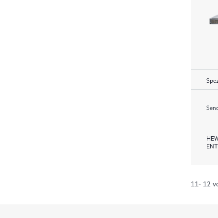
Spez
Send
HEW
ENT
11- 12 v