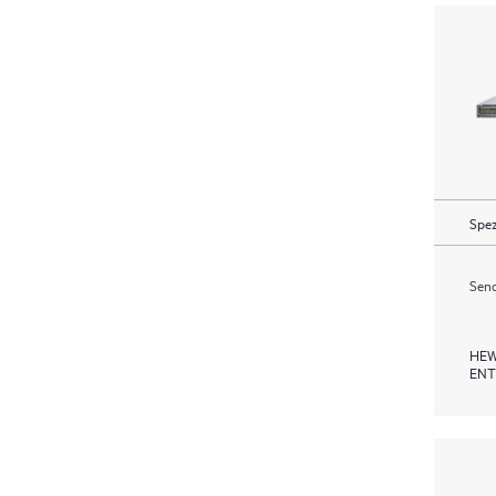
Spez
Send
HEW
ENT