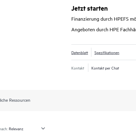
verbundener Geräte verbessert.
Jetzt starten
Finanzierung durch HPEFS mö
Angeboten durch HPE Fachhä
Datenblatt
Spezifikationen
Kontakt
Kontakt per Chat
liche Ressourcen
nach: