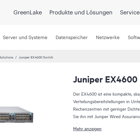
GreenLake
Produkte und Lösungen
Service
Server und Systeme
Datenspeicher
Netzwerke
Soft
Solutions
Juniper EX4600 Switch
Juniper EX4600 
Der EX4600 ist eine kompakte, sk
Verteilungsbereitstellungen in 
Rechenzentren mit geringer Dichte
Sie ihn mit Juniper Wired Assuranc
um die Erfahrungen mit vernetzten
Mehr anzeigen
die Cloud der Mist-Plattform die B
während Marvis AI den Betrieb ver