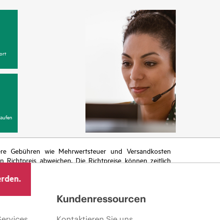
ort
aufen
itere Gebühren wie Mehrwertsteuer und Versandkosten
Richtpreis abweichen. Die Richtpreise können zeitlich
 von sich ändernden Marktbedingungen, der Einstellung
erden.
ng.
Kundenressourcen
Services
Kontaktieren Sie uns