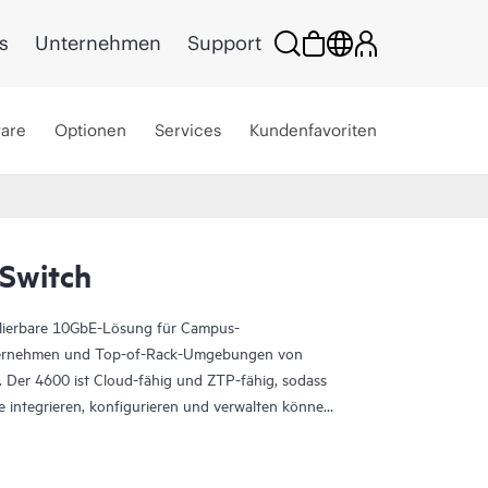
s
Unternehmen
Support
ware
Optionen
Services
Kundenfavoriten
Switch
alierbare 10GbE-Lösung für Campus-
Unternehmen und Top-of-Rack-Umgebungen von
. Der 4600 ist Cloud-fähig und ZTP-fähig, sodass
e integrieren, konfigurieren und verwalten können,
 Geräten zu verbessern. Darüber hinaus optimiert
ereitstellung und Verwaltung Ihrer Campus-Fabric,
einfacht und die Transparenz der Leistung