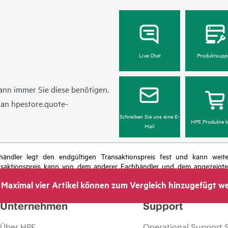
Live Chat
Produktsupp
ann immer Sie diese benötigen.
l an
hpestore.quote-
Schreiben Sie uns eine E-
HPE Produkte k
Mail
chhändler legt den endgültigen Transaktionspreis fest und kann we
nsaktionspreis kann von dem anderer Fachhändler und dem angezeigten 
das Recht vor, jederzeit Preisanpassungen vorzunehmen, u. a. aufgrund
Maximal vier Artikel können zum Vergleich hinzugefügt w
 dem Ende der Lebensdauer von Werbeaktionen und Fehlern in der Werbu
Unternehmen
Support
Über HPE
Operational Support 