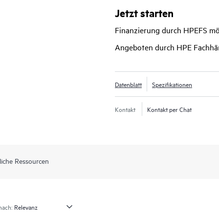
automatisiert, um Design, Bereitst
Jetzt starten
Closed-Loop-Sicherheit zu gewährle
Finanzierung durch HPEFS mö
Juniper Mist Cloud bereit und verw
die Transparenz zu verbessern.
Angeboten durch HPE Fachhä
Datenblatt
Spezifikationen
Kontakt
Kontakt per Chat
liche Ressourcen
nach: