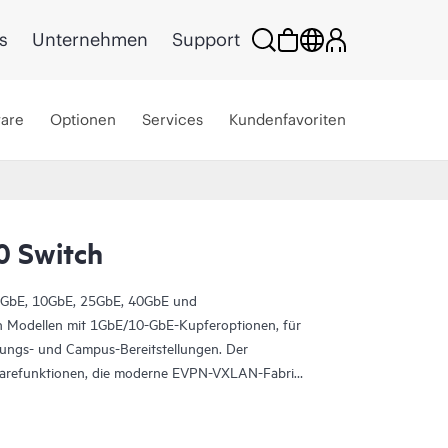
s
Unternehmen
Support
ware
Optionen
Services
Kundenfavoriten
0 Switch
1GbE, 10GbE, 25GbE, 40GbE und
ich Modellen mit 1GbE/10-GbE-Kupferoptionen, für
dungs- und Campus-Bereitstellungen. Der
warefunktionen, die moderne EVPN-VXLAN-Fabric-
Bereitstellung Ihres Rechenzentrums mit der
Software, die den gesamten Netzwerklebenszyklus