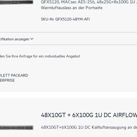
QFX5120, MACsec AES-256, 48x25G+8x100G 1U AC 
Warmluftauslass an der Portseite
SKU-Nr. QFX5120-48YM-AFI
ifikation anzeigen
en Sie Ihre Anfrage für ein individuelles Angebot
LETT PACKARD
ERPRISE
48X10GT + 6X100G 1U DC AIRFLOW
48X10GT+6X100G 1U DC Kaltluftansaugung an der N