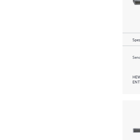
Spez
Send
HEW
ENT