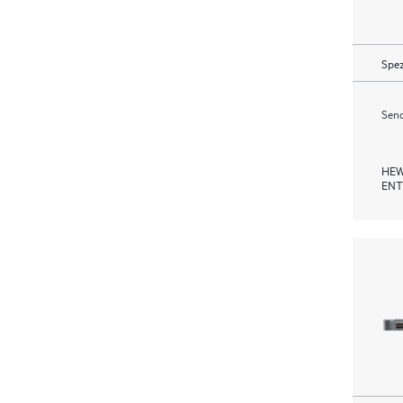
Spez
Send
HEW
ENT