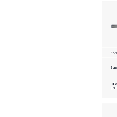
Spez
Send
HEW
ENT