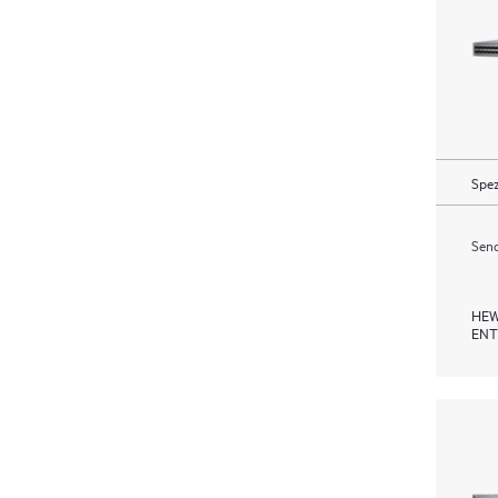
Spez
Send
HEW
ENT