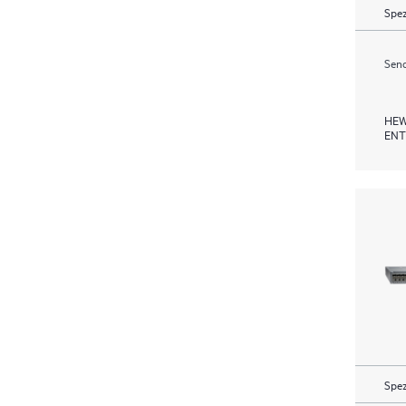
Spez
Send
HEW
ENT
Spez