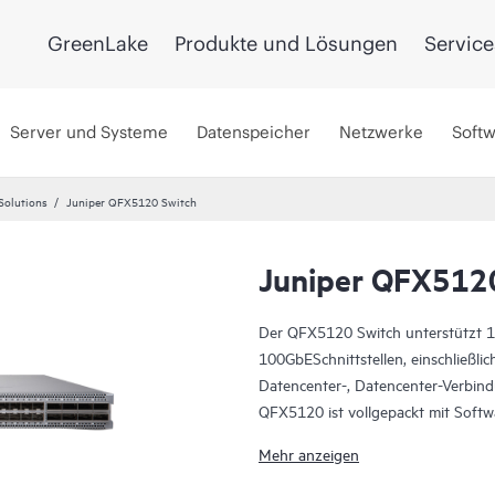
GreenLake
Produkte und Lösungen
Service
Server und Systeme
Datenspeicher
Netzwerke
Soft
Solutions
Juniper QFX5120 Switch
Juniper QFX512
Der QFX5120 Switch unterstützt 
100GbESchnittstellen, einschließl
Datencenter-, Datencenter-Verbin
QFX5120 ist vollgepackt mit Soft
Architekturen unterstützen.
Mehr anzeigen
Verwalten Sie die QFX5120 Switch-
schlüsselfertigen Juniper Apstra 