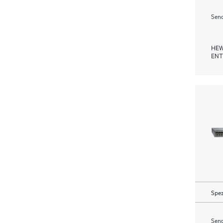
Send
HEW
ENT
Spez
Send