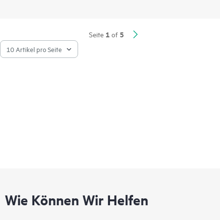
Verfügbarkeit, während der Intelligent Network Quality
Analyzer (iNQA) Echtzeit-Einblicke in die Netzwerkintegrität
und -leistung unterstützt.
1
5
Seite
of
Zu den Tools für Transparenz, Verwaltung und Betrieb des
Netzwerks dieser Serie gehören die Standard-CLI und das
Smart Management Center (SmartMC), die ohne zusätzliche
Kosten integriert und sofort einsatzbereit sind. Die Serie lässt
sich in HPE Aruba Networking IMC integrieren und bietet
einen zentralen Kontrollpunkt für Ihr gesamtes Netzwerk.
Wie Können Wir Helfen