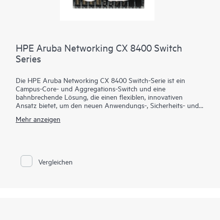
HPE Aruba Networking CX 8400 Switch
Series
Die HPE Aruba Networking CX 8400 Switch-Serie ist ein
Campus-Core- und Aggregations-Switch und eine
bahnbrechende Lösung, die einen flexiblen, innovativen
Ansatz bietet, um den neuen Anwendungs-, Sicherheits- und
Skalierbarkeitsanforderungen des Mobile-Cloud- und Internet-
Mehr anzeigen
of-Things-Zeitalters (IoT) gerecht zu werden. Die CX 8400-
Serie dient auch als Rechenzentrums-Switch in einer
Core/Aggregation- oder Leaf/Spine-Topologie.
Die CX 8400-Serie bietet Hochverfügbarkeit auf Carrier-
Vergleichen
Niveau mit branchenführender 10/25/40/100GbE-
Konnektivität in einem kompakten 8-Steckplatz-Gehäuse. Es
bietet eine Schaltkapazität von bis zu 19,2 Tbit/s auf Basis
eines vollständig ausfallsicheren Designs, das redundante
Fabric, Management, Stromversorgung und Lüfter umfasst,
um ein ausfallsicheres, hochverfügbares Netzwerk zu schaffen,
das ideal für die anspruchsvollsten Campus-Core- und