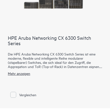
HPE Aruba Networking CX 6300 Switch
Series
Die HPE Aruba Networking CX 6300 Switch Series ist eine
moderne, flexible und intelligente Reihe modularer
(stapelbarer) Switches, die sich ideal für den Zugriff, die
Aggregation und ToR (Top-of-Rack) in Datenzentren eignen.
Sie bietet ein Cloud-natives Design und ein vollständig
Mehr anzeigen
programmierbares Betriebssystem (OS). Der CX 6300 bietet
fortschrittliche Überwachungs- und
Fehlerbehebungsfunktionen wie zum Beispiel eine Echtzeit-
Netzwerkanalyse-Engine, die
HPE Aruba Networking Switch
Multi-Edit Software
und flexible Bereitstellungsoptionen zur
Vergleichen
Implementierung und Validierung von
Netzwerkkonfigurationen.
Eine leistungsstarke Gen7-ASIC-Architektur sorgt für schnelle,