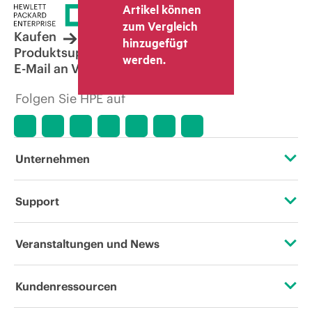
Artikel können
zum Vergleich
Kaufen
hinzugefügt
Produktsupport
werden.
E-Mail an Vertrieb
Folgen Sie HPE auf
Unternehmen
Über HPE
Support
Zugänglichkeit (Produkte/Services)
Operational Support Services
Veranstaltungen und News
Stellenangebote
Rückgabe und Recycling von Produkten
Veranstaltungen
Kundenressourcen
Unternehmensverantwortung
Produktsupport