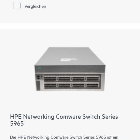
einen integrierten Erweiterungssteckplatz für die
Vergleichen
plattformübergreifenden Netzwerkmodule der Comware 5000-
Serie. Die Plattform unterstützt 90 W-PoE (802.3bt) pro
Anschluss für Anlagen mit hoher Dichte, Hochleistungs-IP-
Routing und MPLS. Intelligent Resilient Fabric (IRF) mit bis zu
9 gestapelten Mitgliedern sorgt für Skalierbarkeit und hohe
Verfügbarkeit, während Intelligent Network Quality Analyzer
(iNQA) Echtzeit-Einblicke in die Netzwerkintegrität und -
leistung unterstützt.
Neben HPE IMC für die zentrale Verwaltung bietet die Series
5550 HI ein integriertes Managementsystem – SmartMC – für
Konfiguration, Sichtbarkeit und Überwachung, ohne dass
zusätzliche Kosten anfallen.
HPE Networking Comware Switch Series
5965
Die HPE Networking Comware Switch Series 5965 ist ein