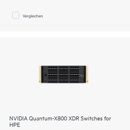
in der Software Juniper Junos, HPE Flüssigkeitskühlung und
bewährte AIOps von Marvis AI mit sich.
Vergleichen
NVIDIA Quantum-X800 XDR Switches for
HPE