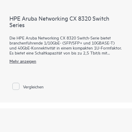
HPE Aruba Networking CX 8320 Switch
Series
Die HPE Aruba Networking CX 8320 Switch-Serie bietet
branchenführende 1/10GbE- (SFP/SFP+ und 10GBASE-T)
und 40GbE-Konnektivität in einem kompakten 1U-Formfaktor.
Es bietet eine Schaltkapazität von bis zu 2,5 Tbit/s mit
redundanter Stromversorgung und Lüftern in Kombination
Mehr anzeigen
mit der HPE Aruba Networking Virtual Switching Extension für
eine Hochverfügbarkeitslösung, die sich ideal für
Unternehmenscampus- und Rechenzentrumsinstallationen
eignet. Die CX 8320-Serie dient auch als Top-of-Rack (ToR)-
Switch für Rechenzentren, die eine 10GbE-Konnektivität zu
Vergleichen
Servern und eine 40GbE-Konnektivität zum Spine-Netzwerk
benötigen.
Die CX 8320-Serie basiert auf dem HPE Aruba Networking CX
Switch Operating System, einem modernen,
datenbankgesteuerten Betriebssystem, das viele kritische und
komplexe Netzwerkaufgaben automatisiert und vereinfacht.
Eine integrierte Zeitreihendatenbank ermöglicht es Kunden
und Entwicklern, Software-Skripte für die Fehlersuche in der