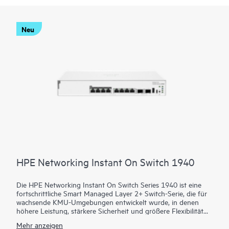
Neu
HPE Networking Instant On Switch 1940
Die HPE Networking Instant On Switch Series 1940 ist eine
fortschrittliche Smart Managed Layer 2+ Switch-Serie, die für
wachsende KMU-Umgebungen entwickelt wurde, in denen
höhere Leistung, stärkere Sicherheit und größere Flexibilität
am Edge benötigt wird. Die Serie ist als Zugriffsmodell mit 8,
Mehr anzeigen
24 und 48 Anschlüssen sowie mit Aggregationsoptionen