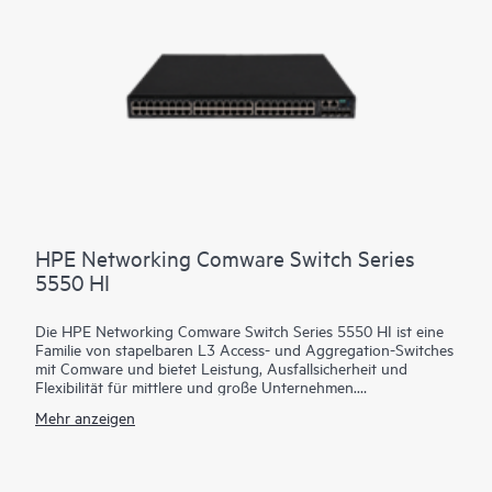
Rechenzentrumsnetzwerke geeignet ist. Es basiert auf dem
HPE Aruba Networking CX Switch Operating System (AOS-
CX), einer Software, die kritische und komplexe
Netzwerkaufgaben automatisiert und vereinfacht.
HPE Networking Comware Switch Series
5550 HI
Die HPE Networking Comware Switch Series 5550 HI ist eine
Familie von stapelbaren L3 Access- und Aggregation-Switches
mit Comware und bietet Leistung, Ausfallsicherheit und
Flexibilität für mittlere und große Unternehmen.
Mehr anzeigen
Ausgestattet mit 36 und 48 für MACsec-256 geeigneten 1G-
Kupfer-, Glasfaser- und Combo-Anschlüsse, 4 integrierten
10/25G-SFP28-Uplinks, zwei Hot-Swap-fähigen Netzteil- und
Lüftereinschüben verfügt die Series 5550 HI außerdem über