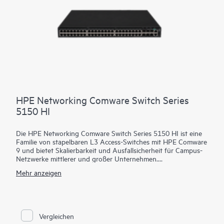
Vergangenheit sowie für die Analyse vergangener Trends zu
nutzen. Dies hilft, zukünftige Probleme aufgrund von
Engpässen in den Bereichen Skalierung, Sicherheit und
Leistung vorherzusagen und zu vermeiden.
HPE Networking Comware Switch Series
5150 HI
Die HPE Networking Comware Switch Series 5150 HI ist eine
Familie von stapelbaren L3 Access-Switches mit HPE Comware
9 und bietet Skalierbarkeit und Ausfallsicherheit für Campus-
Netzwerke mittlerer und großer Unternehmen.
Mehr anzeigen
Mit 24 oder 48 MACsec-256-fähigen 1-GbE-Downlink-Ports, 6
10/25-GbE-Uplinks, Hot-Swap-fähigen dualen Netzteilen und
Lüftern sowie bis zu 90 Watt 802.3bt-PoE pro Anschluss
bietet diese flexible Serie Sicherheit und Leistung für Clients,
Server und IoT Geräte. Intelligent Resilient Fabric (IRF) mit bis
Vergleichen
zu 9 gestapelten Mitgliedern sorgt für Skalierbarkeit und hohe