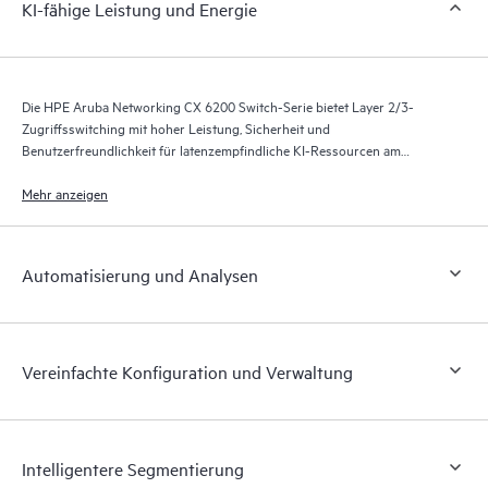
KI-fähige Leistung und Energie
Die HPE Aruba Networking CX 6200 Switch-Serie bietet Layer 2/3-
Zugriffsswitching mit hoher Leistung, Sicherheit und
Benutzerfreundlichkeit für latenzempfindliche KI-Ressourcen am
Unternehmensrand, in KMU-Netzwerken und in
Zweigstellennetzwerken.
Mehr anzeigen
Automatisierung und Analysen
Vereinfachte Konfiguration und Verwaltung
Intelligentere Segmentierung