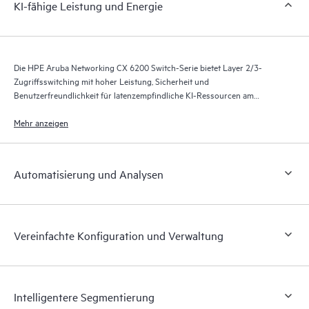
KI-fähige Leistung und Energie
Die HPE Aruba Networking CX 6200 Switch-Serie bietet Layer 2/3-
Zugriffsswitching mit hoher Leistung, Sicherheit und
Benutzerfreundlichkeit für latenzempfindliche KI-Ressourcen am
Unternehmensrand, in KMU-Netzwerken und in
Zweigstellennetzwerken.
Mehr anzeigen
Automatisierung und Analysen
Vereinfachte Konfiguration und Verwaltung
Intelligentere Segmentierung