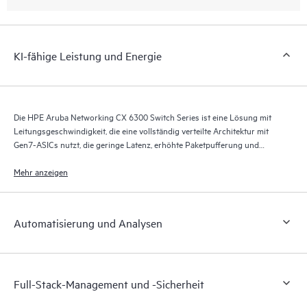
KI-fähige Leistung und Energie
Die HPE Aruba Networking CX 6300 Switch Series ist eine Lösung mit
Leitungsgeschwindigkeit, die eine vollständig verteilte Architektur mit
Gen7-ASICs nutzt, die geringe Latenz, erhöhte Paketpufferung und
intelligenten Stromverbrauch für KI-, Wi-Fi 7- und IoT(Internet der
Dinge)-Anforderungen bieten.
Mehr anzeigen
Automatisierung und Analysen
Full-Stack-Management und -Sicherheit