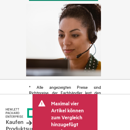
* Alle angezeigten Preise sind
Richtpreise, der Fachhändler legt den
endgültigen Transaktionspreis fest und
Maximal vier
kann weitere Gebühren wie
Mehrwertsteuer und Versandkosten
Artikel können
berücksichtigen. Der vom Fachhändler
zum Vergleich
festgelegte Transaktionspreis kann von
Kaufen
hinzugefügt
dem anderer Fachhändler und dem
Produktsupport