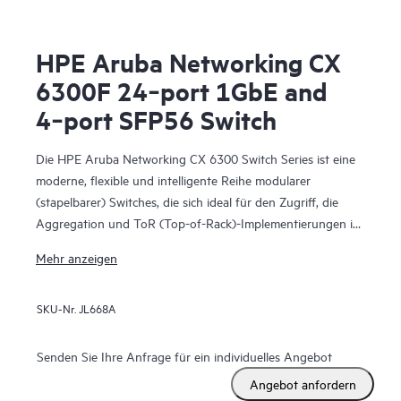
HPE Aruba Networking CX
6300F 24‑port 1GbE and
4‑port SFP56 Switch
Die HPE Aruba Networking CX 6300 Switch Series ist eine
moderne, flexible und intelligente Reihe modularer
(stapelbarer) Switches, die sich ideal für den Zugriff, die
Aggregation und ToR (Top-of-Rack)-Implementierungen in
Datenzentren eignen. Die CX 6300 Series umfasst feste (CX
Mehr anzeigen
6300F) und modulare (CX 6300M) Switches mit
integrierten Hochgeschwindigkeits-Uplinks.
SKU-Nr.
JL668A
Senden Sie Ihre Anfrage für ein individuelles Angebot
Angebot anfordern