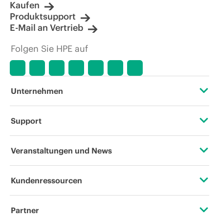
Kaufen
Produktsupport
E-Mail an Vertrieb
Folgen Sie HPE auf
Unternehmen
Über HPE
Support
Zugänglichkeit (Produkte/Services)
Operational Support Services
Veranstaltungen und News
Stellenangebote
Rückgabe und Recycling von Produkten
Veranstaltungen
Kundenressourcen
Unternehmensverantwortung
Produktsupport
HPE Discover
Kontaktieren Sie uns
HPE Labs
Partner
Software und Treiber