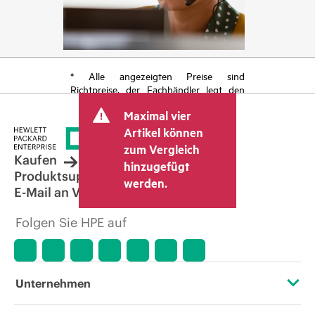
* Alle angezeigten Preise sind
Richtpreise, der Fachhändler legt den
endgültigen Transaktionspreis fest und
Maximal vier
kann weitere Gebühren wie
Mehrwertsteuer und Versandkosten
Artikel können
berücksichtigen. Der vom Fachhändler
zum Vergleich
festgelegte Transaktionspreis kann von
Kaufen
hinzugefügt
dem anderer Fachhändler und dem
Produktsupport
werden.
angezeigten Richtpreis abweichen. Die
E-Mail an Vertrieb
Richtpreise können zeitlich begrenzte
Sonderangebote enthalten. HPE behält
Folgen Sie HPE auf
sich das Recht vor, jederzeit
Preisanpassungen vorzunehmen, u. a.
aufgrund von sich ändernden
Marktbedingungen, der Einstellung von
Produkten, eingeschränkter
Unternehmen
Produktverfügbarkeit, dem Ende der
Lebensdauer von Werbeaktionen und