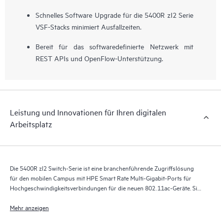
Schnelles Software Upgrade für die 5400R zI2 Serie
VSF-Stacks minimiert Ausfallzeiten.
Bereit für das softwaredefinierte Netzwerk mit
REST APIs und OpenFlow-Unterstützung.
Leistung und Innovationen für Ihren digitalen
Arbeitsplatz
Die 5400R zl2 Switch-Serie ist eine branchenführende Zugriffslösung
für den mobilen Campus mit HPE Smart Rate Multi-Gigabit-Ports für
Hochgeschwindigkeitsverbindungen für die neuen 802.11ac-Geräte. Sie
ermöglicht in mobilen Campus-Netzwerken eine Ausfallsicherheit der
Enterprise-Class, hohe Flexibilität sowie Sicherheit und Skalierbarkeit.
Mehr anzeigen