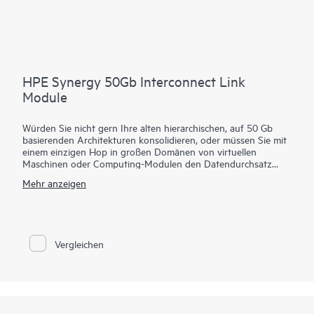
HPE Synergy 50Gb Interconnect Link
Module
Würden Sie nicht gern Ihre alten hierarchischen, auf 50 Gb
basierenden Architekturen konsolidieren, oder müssen Sie mit
einem einzigen Hop in großen Domänen von virtuellen
Maschinen oder Computing-Modulen den Datendurchsatz
erhöhen und die Latenzzeiten verkürzen?
Mehr anzeigen
Das HPE Synergy Interconnect-Verbindungsmodul mit 50 Gb
ist Bestandteil der Composable Fabric von HPE Synergy und
erweitert die Verbindungen der Satelliten-Frames zurück auf
den Primärframe. Das Modul basiert auf einem verteilten Rack-
Vergleichen
basierten Design und verwendet eine
Primär-/Satellitenarchitektur, um Netzwerkverbindungen im
Rechenzentrum zu konsolidieren, die Hardware zu reduzieren
und die Netzwerkbandbreite über mehrere HPE Synergy
Frames hinweg zu skalieren.