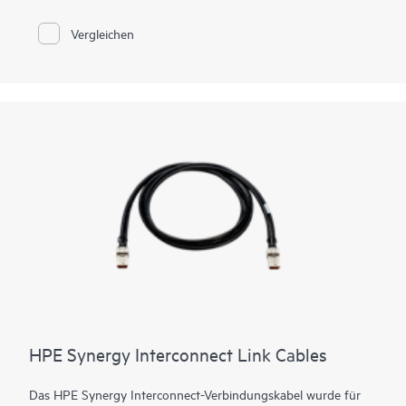
Area Network (SAN) vereinfacht. Es bietet bahnbrechende
Anwendungsleistung, betriebliche Stabilität und vereinfachte
Vergleichen
Verwaltung, um die strengen Geschäftsanforderungen mit 32-
GB-FC-Technologie für HPEs Composable Infrastructure zu
erfüllen. Es ist ideal für Unternehmen, die 32 Gb FC einsetzen
möchten, um den wachsenden Bandbreitenbedarf von
Anwendungen mit All-Flash-Speicherarrays (AFA) zu decken,
sowie für Kunden, die skalierbare private Cloud-
Speichernetzwerke mit HPE Synergy bereitstellen möchten. Es
bietet eine vereinfachte Verwaltung durch die Nutzung der
Advanced Web Tools für den Aufbau und die laufende
Wartung von Stoffen.
HPE Synergy Interconnect Link Cables
Das HPE Synergy Interconnect-Verbindungskabel wurde für