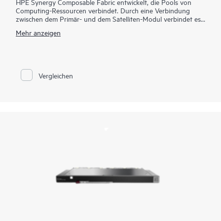
HPE Synergy Composable Fabric entwickelt, die Pools von
Computing-Ressourcen verbindet. Durch eine Verbindung
zwischen dem Primär- und dem Satelliten-Modul verbindet es
mehrere Frames. Es gibt Ihnen die Flexibilität, sich für ein
Mehr anzeigen
aktives optisches Kabel (AOC) mit 3 m, 5 m oder 15 m Länge
zu entscheiden. Die Kunden haben jetzt auch die Möglichkeit,
Kabel mit der Klassifizierung raucharm und halogenfrei (LSZH)
oder die neu geschaffenen Plenumkabel zu wählen.
Vergleichen