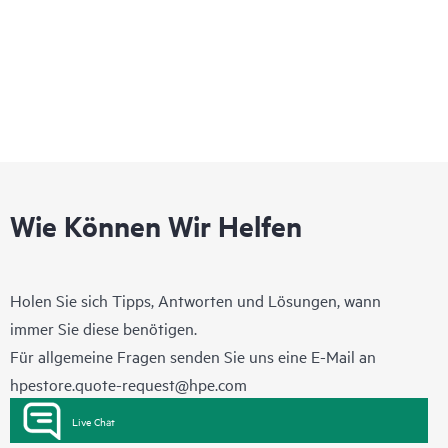
Interconnect-Verbindungsmodule. Dadurch sind weniger Top-
of-Rack-Switches notwendig und die Kosten werden erheblich
reduziert.
Wie Können Wir Helfen
Holen Sie sich Tipps, Antworten und Lösungen, wann
immer Sie diese benötigen.
Für allgemeine Fragen senden Sie uns eine E-Mail an
hpestore.quote-request@hpe.com
Live Chat