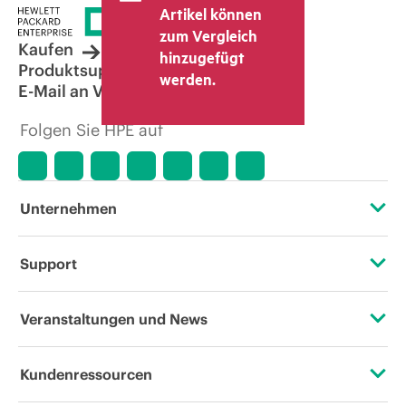
Artikel können
zum Vergleich
Kaufen
hinzugefügt
Produktsupport
werden.
E-Mail an Vertrieb
Folgen Sie HPE auf
Unternehmen
Über HPE
Support
Zugänglichkeit (Produkte/Services)
Operational Support Services
Veranstaltungen und News
Stellenangebote
Rückgabe und Recycling von Produkten
Veranstaltungen
Kundenressourcen
Unternehmensverantwortung
Produktsupport