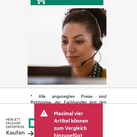
* Alle angezeigten Preise sind
Richtpreise, der Fachhändler legt den
endgültigen Transaktionspreis fest und
Maximal vier
kann weitere Gebühren wie
Mehrwertsteuer und Versandkosten
Artikel können
berücksichtigen. Der vom Fachhändler
zum Vergleich
festgelegte Transaktionspreis kann von
Kaufen
hinzugefügt
dem anderer Fachhändler und dem