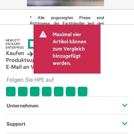
* Alle angezeigten Preise sind
Richtpreise, der Fachhändler legt den
endgültigen Transaktionspreis fest und
Maximal vier
kann weitere Gebühren wie
Mehrwertsteuer und Versandkosten
Artikel können
berücksichtigen. Der vom Fachhändler
zum Vergleich
festgelegte Transaktionspreis kann von
Kaufen
hinzugefügt
dem anderer Fachhändler und dem
Produktsupport
werden.
angezeigten Richtpreis abweichen. Die
E-Mail an Vertrieb
Richtpreise können zeitlich begrenzte
Sonderangebote enthalten. HPE behält
Folgen Sie HPE auf
sich das Recht vor, jederzeit
Preisanpassungen vorzunehmen, u. a.
aufgrund von sich ändernden
Marktbedingungen, der Einstellung von
Produkten, eingeschränkter
Unternehmen
Produktverfügbarkeit, dem Ende der
Lebensdauer von Werbeaktionen und
Fehlern in der Werbung.
Über HPE
Support