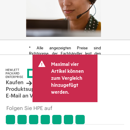
* Alle angezeigten Preise sind
Richtpreise, der Fachhändler legt den
endgültigen Transaktionspreis fest und
Maximal vier
kann weitere Gebühren wie
Mehrwertsteuer und Versandkosten
Artikel können
berücksichtigen. Der vom Fachhändler
zum Vergleich
festgelegte Transaktionspreis kann von
Kaufen
hinzugefügt
dem anderer Fachhändler und dem
Produktsupport
werden.
angezeigten Richtpreis abweichen. Die
E-Mail an Vertrieb
Richtpreise können zeitlich begrenzte
Sonderangebote enthalten. HPE behält
Folgen Sie HPE auf
sich das Recht vor, jederzeit
Preisanpassungen vorzunehmen, u. a.
aufgrund von sich ändernden
Marktbedingungen, der Einstellung von