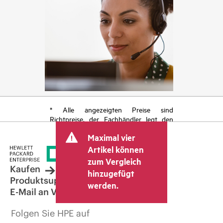
* Alle angezeigten Preise sind
Richtpreise, der Fachhändler legt den
endgültigen Transaktionspreis fest und
Maximal vier
kann weitere Gebühren wie
Mehrwertsteuer und Versandkosten
Artikel können
berücksichtigen. Der vom Fachhändler
zum Vergleich
festgelegte Transaktionspreis kann von
Kaufen
hinzugefügt
dem anderer Fachhändler und dem
Produktsupport
werden.
angezeigten Richtpreis abweichen. Die
E-Mail an Vertrieb
Richtpreise können zeitlich begrenzte
Sonderangebote enthalten. HPE behält
Folgen Sie HPE auf
sich das Recht vor, jederzeit
Preisanpassungen vorzunehmen, u. a.