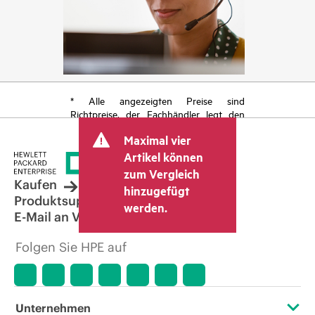
* Alle angezeigten Preise sind
Richtpreise, der Fachhändler legt den
endgültigen Transaktionspreis fest und
Maximal vier
kann weitere Gebühren wie
Mehrwertsteuer und Versandkosten
Artikel können
berücksichtigen. Der vom Fachhändler
zum Vergleich
festgelegte Transaktionspreis kann von
Kaufen
hinzugefügt
dem anderer Fachhändler und dem
Produktsupport
werden.
angezeigten Richtpreis abweichen. Die
E-Mail an Vertrieb
Richtpreise können zeitlich begrenzte
Sonderangebote enthalten. HPE behält
Folgen Sie HPE auf
sich das Recht vor, jederzeit
Preisanpassungen vorzunehmen, u. a.
aufgrund von sich ändernden
Marktbedingungen, der Einstellung von
Produkten, eingeschränkter
Unternehmen
Produktverfügbarkeit, dem Ende der