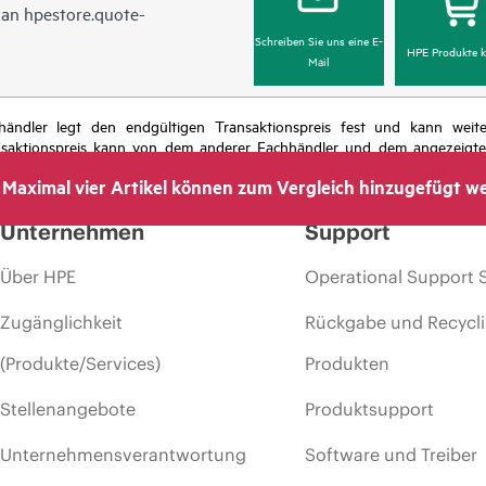
l an
hpestore.quote-
Schreiben Sie uns eine E-
HPE Produkte k
Mail
chhändler legt den endgültigen Transaktionspreis fest und kann we
nsaktionspreis kann von dem anderer Fachhändler und dem angezeigten 
das Recht vor, jederzeit Preisanpassungen vorzunehmen, u. a. aufgrund
Maximal vier Artikel können zum Vergleich hinzugefügt w
 dem Ende der Lebensdauer von Werbeaktionen und Fehlern in der Werbu
Unternehmen
Support
Über HPE
Operational Support 
Zugänglichkeit
Rückgabe und Recycl
(Produkte/Services)
Produkten
Stellenangebote
Produktsupport
Unternehmensverantwortung
Software und Treiber