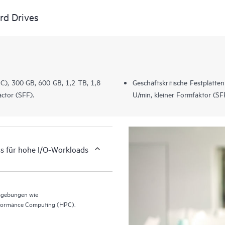
rd Drives
(BC), 300 GB, 600 GB, 1,2 TB, 1,8
Geschäftskritische Festplatte
ctor (SFF).
U/min, kleiner Formfaktor (SFF
ss für hohe I/O-Workloads
Umgebungen wie
formance Computing (HPC).