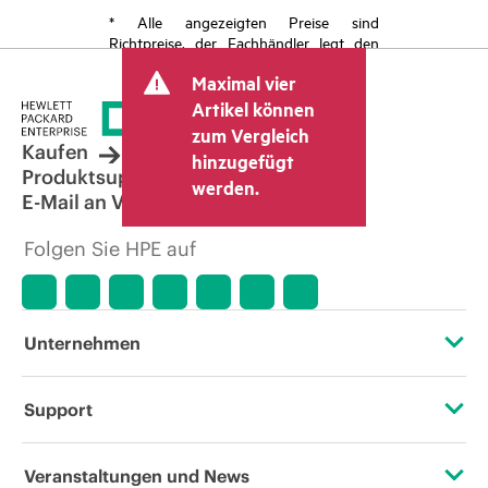
* Alle angezeigten Preise sind
Richtpreise, der Fachhändler legt den
endgültigen Transaktionspreis fest und
Maximal vier
kann weitere Gebühren wie
Mehrwertsteuer und Versandkosten
Artikel können
berücksichtigen. Der vom Fachhändler
zum Vergleich
festgelegte Transaktionspreis kann von
Kaufen
hinzugefügt
dem anderer Fachhändler und dem
Produktsupport
werden.
angezeigten Richtpreis abweichen. Die
E-Mail an Vertrieb
Richtpreise können zeitlich begrenzte
Sonderangebote enthalten. HPE behält
Folgen Sie HPE auf
sich das Recht vor, jederzeit
Preisanpassungen vorzunehmen, u. a.
aufgrund von sich ändernden
Marktbedingungen, der Einstellung von
Produkten, eingeschränkter
Unternehmen
Produktverfügbarkeit, dem Ende der
Lebensdauer von Werbeaktionen und
Fehlern in der Werbung.
Über HPE
Support
Zugänglichkeit (Produkte/Services)
Operational Support Services
Veranstaltungen und News