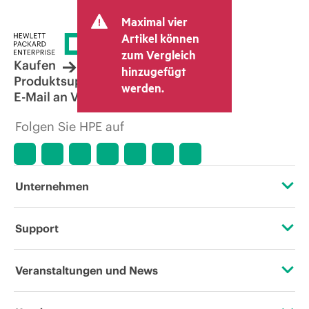
endgültigen Transaktionspreis fest und
Maximal vier
kann weitere Gebühren wie
Mehrwertsteuer und Versandkosten
Artikel können
berücksichtigen. Der vom Fachhändler
zum Vergleich
festgelegte Transaktionspreis kann von
Kaufen
hinzugefügt
dem anderer Fachhändler und dem
Produktsupport
werden.
angezeigten Richtpreis abweichen. Die
E-Mail an Vertrieb
Richtpreise können zeitlich begrenzte
Sonderangebote enthalten. HPE behält
Folgen Sie HPE auf
sich das Recht vor, jederzeit
Preisanpassungen vorzunehmen, u. a.
aufgrund von sich ändernden
Marktbedingungen, der Einstellung von
Produkten, eingeschränkter
Unternehmen
Produktverfügbarkeit, dem Ende der
Lebensdauer von Werbeaktionen und
Fehlern in der Werbung.
Über HPE
Support
Zugänglichkeit (Produkte/Services)
Operational Support Services
Veranstaltungen und News
Stellenangebote
Rückgabe und Recycling von Produkten
Veranstaltungen