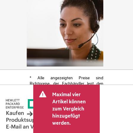
* Alle angezeigten Preise sind
Richtpreise, der Fachhändler legt den
endgültigen Transaktionspreis fest und
Maximal vier
kann weitere Gebühren wie
Mehrwertsteuer und Versandkosten
Artikel können
berücksichtigen. Der vom Fachhändler
zum Vergleich
festgelegte Transaktionspreis kann von
Kaufen
hinzugefügt
dem anderer Fachhändler und dem
Produktsupport
werden.
angezeigten Richtpreis abweichen. Die
E-Mail an Vertrieb
Richtpreise können zeitlich begrenzte