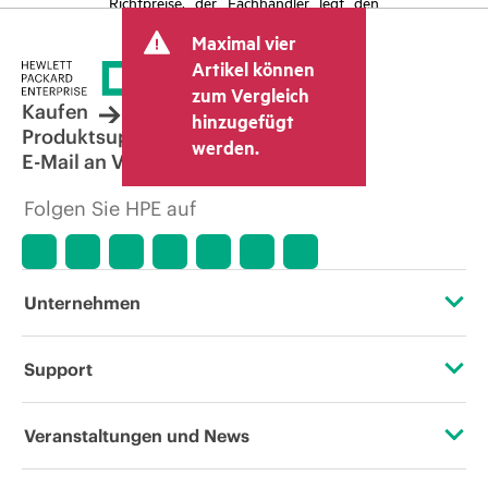
Richtpreise, der Fachhändler legt den
endgültigen Transaktionspreis fest und
Maximal vier
kann weitere Gebühren wie
Mehrwertsteuer und Versandkosten
Artikel können
berücksichtigen. Der vom Fachhändler
zum Vergleich
festgelegte Transaktionspreis kann von
Kaufen
hinzugefügt
dem anderer Fachhändler und dem
Produktsupport
werden.
angezeigten Richtpreis abweichen. Die
E-Mail an Vertrieb
Richtpreise können zeitlich begrenzte
Sonderangebote enthalten. HPE behält
Folgen Sie HPE auf
sich das Recht vor, jederzeit
Preisanpassungen vorzunehmen, u. a.
aufgrund von sich ändernden
Marktbedingungen, der Einstellung von
Produkten, eingeschränkter
Unternehmen
Produktverfügbarkeit, dem Ende der
Lebensdauer von Werbeaktionen und
Fehlern in der Werbung.
Über HPE
Support
Zugänglichkeit (Produkte/Services)
Operational Support Services
Veranstaltungen und News
Stellenangebote
Rückgabe und Recycling von Produkten