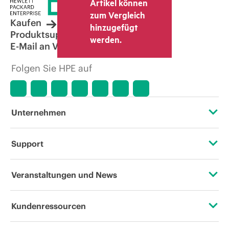
Mehrwertsteuer und Versandkosten
Artikel können
berücksichtigen. Der vom Fachhändler
zum Vergleich
festgelegte Transaktionspreis kann von
Kaufen
hinzugefügt
dem anderer Fachhändler und dem
Produktsupport
werden.
angezeigten Richtpreis abweichen. Die
E-Mail an Vertrieb
Richtpreise können zeitlich begrenzte
Sonderangebote enthalten. HPE behält
Folgen Sie HPE auf
sich das Recht vor, jederzeit
Preisanpassungen vorzunehmen, u. a.
aufgrund von sich ändernden
Marktbedingungen, der Einstellung von
Produkten, eingeschränkter
Unternehmen
Produktverfügbarkeit, dem Ende der
Lebensdauer von Werbeaktionen und
Fehlern in der Werbung.
Über HPE
Support
Zugänglichkeit (Produkte/Services)
Operational Support Services
Veranstaltungen und News
Stellenangebote
Rückgabe und Recycling von Produkten
Veranstaltungen
Kundenressourcen
Unternehmensverantwortung
Produktsupport
HPE Discover