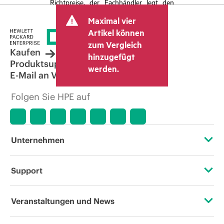
Richtpreise, der Fachhändler legt den
endgültigen Transaktionspreis fest und
Maximal vier
kann weitere Gebühren wie
Mehrwertsteuer und Versandkosten
Artikel können
berücksichtigen. Der vom Fachhändler
zum Vergleich
festgelegte Transaktionspreis kann von
Kaufen
hinzugefügt
dem anderer Fachhändler und dem
Produktsupport
werden.
angezeigten Richtpreis abweichen. Die
E-Mail an Vertrieb
Richtpreise können zeitlich begrenzte
Sonderangebote enthalten. HPE behält
Folgen Sie HPE auf
sich das Recht vor, jederzeit
Preisanpassungen vorzunehmen, u. a.
aufgrund von sich ändernden
Marktbedingungen, der Einstellung von
Produkten, eingeschränkter
Unternehmen
Produktverfügbarkeit, dem Ende der
Lebensdauer von Werbeaktionen und
Fehlern in der Werbung.
Über HPE
Support
Zugänglichkeit (Produkte/Services)
Operational Support Services
Veranstaltungen und News
Stellenangebote
Rückgabe und Recycling von Produkten