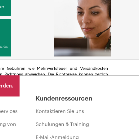
ort
aufen
itere Gebühren wie Mehrwertsteuer und Versandkosten
Richtpreis abweichen. Die Richtpreise können zeitlich
 von sich ändernden Marktbedingungen, der Einstellung
erden.
ng.
Kundenressourcen
Services
Kontaktieren Sie uns
ing von
Schulungen & Training
E-Mail-Anmeldung