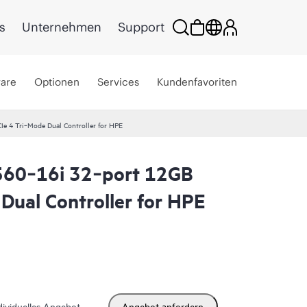
s
Unternehmen
Support
ware
Optionen
Services
Kundenfavoriten
e 4 Tri‑Mode Dual Controller for HPE
60‑16i 32‑port 12GB
Dual Controller for HPE
dividuelles Angebot
Angebot anfordern