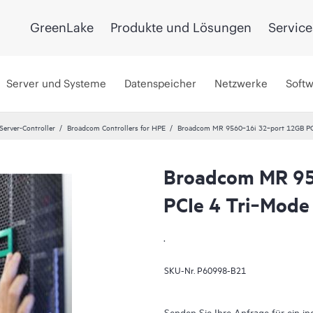
GreenLake
Produkte und Lösungen
Service
Server und Systeme
Datenspeicher
Netzwerke
Soft
Server-Controller
Broadcom Controllers for HPE
Broadcom MR 9560‑16i 32‑port 12GB PCI
Broadcom MR 95
PCIe 4 Tri‑Mode 
.
SKU-Nr.
P60998-B21
Senden Sie Ihre Anfrage für ein in