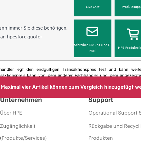
Live Chat
Produktsupp
ann immer Sie diese benötigen.
l an
hpestore.quote-
Schreiben Sie uns eine E-
HPE Produkte k
Mail
chhändler legt den endgültigen Transaktionspreis fest und kann we
nsaktionspreis kann von dem anderer Fachhändler und dem angezeigten 
das Recht vor, jederzeit Preisanpassungen vorzunehmen, u. a. aufgrund
Maximal vier Artikel können zum Vergleich hinzugefügt w
 dem Ende der Lebensdauer von Werbeaktionen und Fehlern in der Werbu
Unternehmen
Support
Über HPE
Operational Support 
Zugänglichkeit
Rückgabe und Recycl
(Produkte/Services)
Produkten