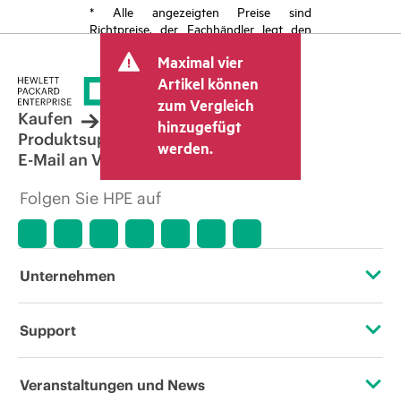
* Alle angezeigten Preise sind
Richtpreise, der Fachhändler legt den
endgültigen Transaktionspreis fest und
Maximal vier
kann weitere Gebühren wie
Mehrwertsteuer und Versandkosten
Artikel können
berücksichtigen. Der vom Fachhändler
zum Vergleich
festgelegte Transaktionspreis kann von
Kaufen
hinzugefügt
dem anderer Fachhändler und dem
Produktsupport
werden.
angezeigten Richtpreis abweichen. Die
E-Mail an Vertrieb
Richtpreise können zeitlich begrenzte
Sonderangebote enthalten. HPE behält
Folgen Sie HPE auf
sich das Recht vor, jederzeit
Preisanpassungen vorzunehmen, u. a.
aufgrund von sich ändernden
Marktbedingungen, der Einstellung von
Produkten, eingeschränkter
Unternehmen
Produktverfügbarkeit, dem Ende der
Lebensdauer von Werbeaktionen und
Fehlern in der Werbung.
Über HPE
Support
Zugänglichkeit (Produkte/Services)
Operational Support Services
Veranstaltungen und News