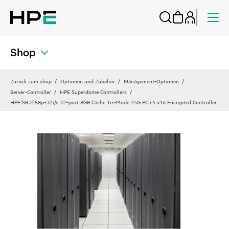
Shop
Zurück zum shop
Optionen und Zubehör
Management-Optionen
Server-Controller
HPE Superdome Controllers
HPE SR3258p‑32i/e 32‑port 8GB Cache Tri‑Mode 24G PCIe4 x16 Encrypted Controller