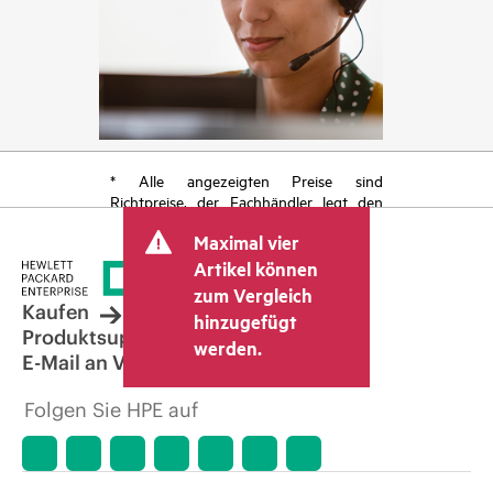
* Alle angezeigten Preise sind
Richtpreise, der Fachhändler legt den
endgültigen Transaktionspreis fest und
Maximal vier
kann weitere Gebühren wie
Mehrwertsteuer und Versandkosten
Artikel können
berücksichtigen. Der vom Fachhändler
zum Vergleich
festgelegte Transaktionspreis kann von
Kaufen
hinzugefügt
dem anderer Fachhändler und dem
Produktsupport
werden.
angezeigten Richtpreis abweichen. Die
E-Mail an Vertrieb
Richtpreise können zeitlich begrenzte
Sonderangebote enthalten. HPE behält
Folgen Sie HPE auf
sich das Recht vor, jederzeit
Preisanpassungen vorzunehmen, u. a.
aufgrund von sich ändernden
Marktbedingungen, der Einstellung von