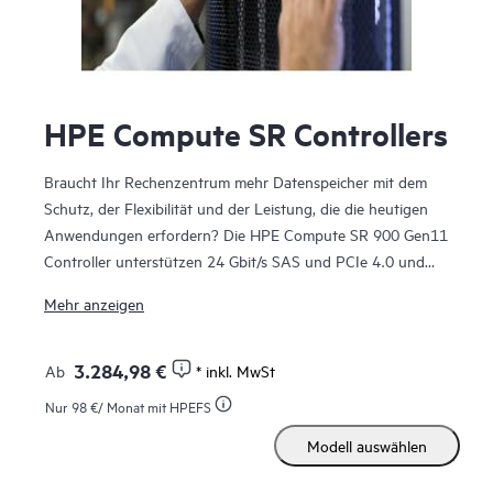
HPE Compute SR Controllers
Braucht Ihr Rechenzentrum mehr Datenspeicher mit dem
Schutz, der Flexibilität und der Leistung, die die heutigen
Anwendungen erfordern? Die HPE Compute SR 900 Gen11
Controller unterstützen 24 Gbit/s SAS und PCIe 4.0 und
eignen sich hervorragend, um die Leistung zu maximieren.
Mehr anzeigen
Sie unterstützen zudem erweiterte RAID-Level mit 8 GB
Flash-Backed Schreibcache (FBWC). Diese Tri-Mode-
Controller (SAS/SATA/NVMe) arbeiten im Mischbetrieb, bei
3.284,98 €
Ab
* inkl. MwSt
dem RAID- und HBA-Vorgänge gleichzeitig ausgeführt
Nur
98 €
/ Monat mit HPEFS
werden. Damit erhalten Sie mehr Flexibilität bei der
Modell auswählen
Bereitstellung. Die HPE Compute SR932i-p Gen11
Controller können intern angeschlossene Laufwerke