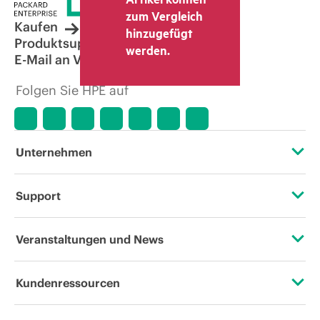
zum Vergleich
Kaufen
hinzugefügt
Produktsupport
werden.
E-Mail an Vertrieb
Folgen Sie HPE auf
Unternehmen
Über HPE
Support
Zugänglichkeit (Produkte/Services)
Operational Support Services
Veranstaltungen und News
Stellenangebote
Rückgabe und Recycling von Produkten
Veranstaltungen
Kundenressourcen
Unternehmensverantwortung
Produktsupport
HPE Discover
Kontaktieren Sie uns