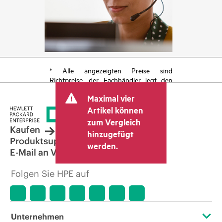
* Alle angezeigten Preise sind
Richtpreise, der Fachhändler legt den
endgültigen Transaktionspreis fest und
Maximal vier
kann weitere Gebühren wie
Mehrwertsteuer und Versandkosten
Artikel können
berücksichtigen. Der vom Fachhändler
zum Vergleich
festgelegte Transaktionspreis kann von
Kaufen
hinzugefügt
dem anderer Fachhändler und dem
Produktsupport
werden.
angezeigten Richtpreis abweichen. Die
E-Mail an Vertrieb
Richtpreise können zeitlich begrenzte
Sonderangebote enthalten. HPE behält
Folgen Sie HPE auf
sich das Recht vor, jederzeit
Preisanpassungen vorzunehmen, u. a.
aufgrund von sich ändernden
Marktbedingungen, der Einstellung von
Produkten, eingeschränkter
Unternehmen
Produktverfügbarkeit, dem Ende der