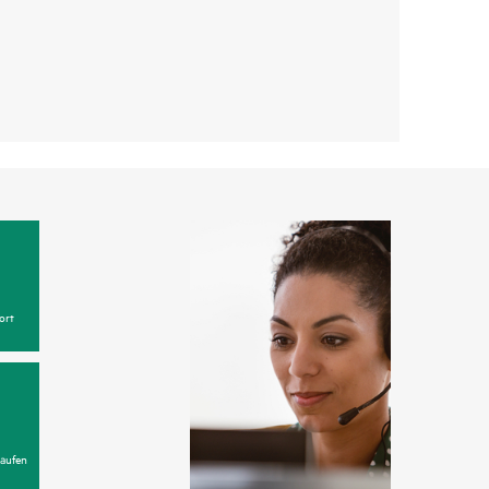
ort
aufen