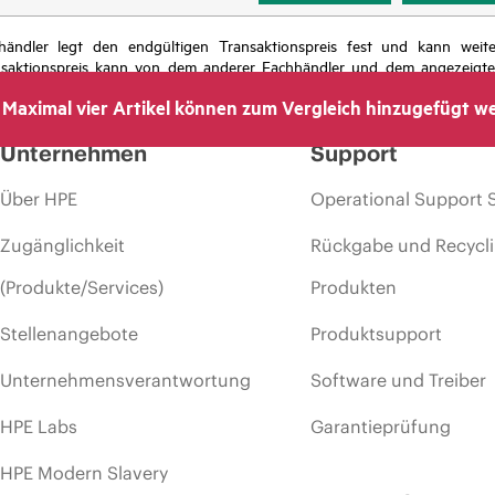
chhändler legt den endgültigen Transaktionspreis fest und kann we
nsaktionspreis kann von dem anderer Fachhändler und dem angezeigten 
das Recht vor, jederzeit Preisanpassungen vorzunehmen, u. a. aufgrund
Maximal vier Artikel können zum Vergleich hinzugefügt w
 dem Ende der Lebensdauer von Werbeaktionen und Fehlern in der Werbu
Unternehmen
Support
Über HPE
Operational Support 
Zugänglichkeit
Rückgabe und Recycl
(Produkte/Services)
Produkten
Stellenangebote
Produktsupport
Unternehmensverantwortung
Software und Treiber
HPE Labs
Garantieprüfung
HPE Modern Slavery