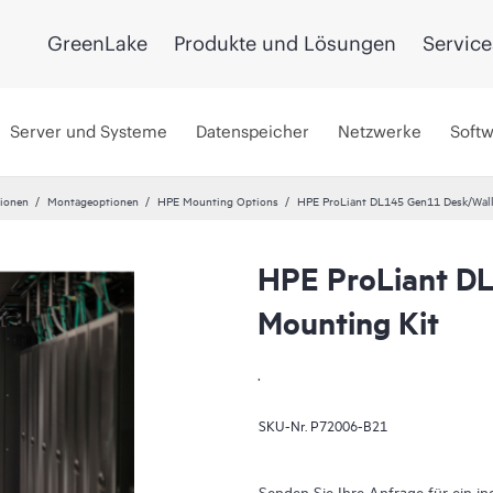
GreenLake
Produkte und Lösungen
Service
Server und Systeme
Datenspeicher
Netzwerke
Soft
ionen
Montageoptionen
HPE Mounting Options
HPE ProLiant DL145 Gen11 Desk/Wall
HPE ProLiant D
Mounting Kit
.
SKU-Nr.
P72006-B21
Senden Sie Ihre Anfrage für ein in