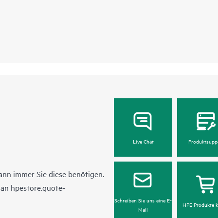
Live Chat
Produktsupp
ann immer Sie diese benötigen.
l an
hpestore.quote-
Schreiben Sie uns eine E-
HPE Produkte k
Mail