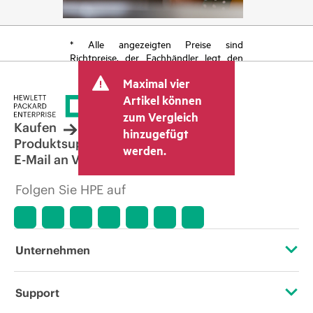
* Alle angezeigten Preise sind
Richtpreise, der Fachhändler legt den
endgültigen Transaktionspreis fest und
Maximal vier
kann weitere Gebühren wie
Mehrwertsteuer und Versandkosten
Artikel können
berücksichtigen. Der vom Fachhändler
zum Vergleich
festgelegte Transaktionspreis kann von
Kaufen
hinzugefügt
dem anderer Fachhändler und dem
Produktsupport
werden.
angezeigten Richtpreis abweichen. Die
E-Mail an Vertrieb
Richtpreise können zeitlich begrenzte
Sonderangebote enthalten. HPE behält
Folgen Sie HPE auf
sich das Recht vor, jederzeit
Preisanpassungen vorzunehmen, u. a.
aufgrund von sich ändernden
Marktbedingungen, der Einstellung von
Produkten, eingeschränkter
Unternehmen
Produktverfügbarkeit, dem Ende der
Lebensdauer von Werbeaktionen und
Fehlern in der Werbung.
Über HPE
Support