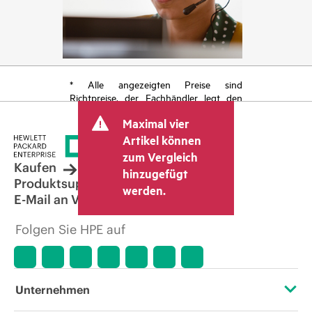
* Alle angezeigten Preise sind
Richtpreise, der Fachhändler legt den
endgültigen Transaktionspreis fest und
Maximal vier
kann weitere Gebühren wie
Mehrwertsteuer und Versandkosten
Artikel können
berücksichtigen. Der vom Fachhändler
zum Vergleich
festgelegte Transaktionspreis kann von
Kaufen
hinzugefügt
dem anderer Fachhändler und dem
Produktsupport
werden.
angezeigten Richtpreis abweichen. Die
E-Mail an Vertrieb
Richtpreise können zeitlich begrenzte
Sonderangebote enthalten. HPE behält
Folgen Sie HPE auf
sich das Recht vor, jederzeit
Preisanpassungen vorzunehmen, u. a.
aufgrund von sich ändernden
Marktbedingungen, der Einstellung von
Produkten, eingeschränkter
Unternehmen
Produktverfügbarkeit, dem Ende der
Lebensdauer von Werbeaktionen und