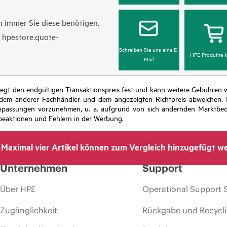
 immer Sie diese benötigen.
n
hpestore.quote-
Schreiben Sie uns eine E-
HPE Produkte k
Mail
r legt den endgültigen Transaktionspreis fest und kann weitere Gebühre
 dem anderer Fachhändler und dem angezeigten Richtpreis abweichen. D
isanpassungen vorzunehmen, u. a. aufgrund von sich ändernden Marktbed
eaktionen und Fehlern in der Werbung.
Maximal vier Artikel können zum Vergleich hinzugefügt w
Unternehmen
Support
Über HPE
Operational Support 
Zugänglichkeit
Rückgabe und Recycl