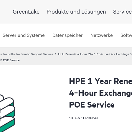
GreenLake
Produkte und Lösungen
Service
Server und Systeme
Datenspeicher
Netzwerke
Soft
ware Software Combo Support Service
HPE Renewal 4-Hour 24x7 Proactive Care Exchange S
P POE Service
HPE 1 Year Rene
4‑Hour Exchang
POE Service
SKU-Nr.
H2BN5PE