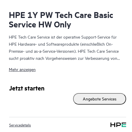
HPE 1Y PW Tech Care Basic
Service HW Only
HPE Tech Care Service ist der operative Support-Service für
HPE Hardware- und Softwareprodukte (einschließlich On-
Premise- und as-a-Service-Versionen). HPE Tech Care Service
sucht proaktiv nach Vorgehensweisen zur Verbesserung von
Abläufen, statt nur reaktiven Support zu bieten und hilft IT-
Mehr anzeigen
Teams dadurch, das Unternehmen voranzubringen.
HPE Tech Care Service ermöglicht darüber hinaus direkten
Jetzt starten
Zugang zu produktspezifischen Experten und unterstützt
Angebote Services
Kunden durch allgemeine technische Beratung und
Anleitungen nicht nur bei der Risikominimierung, sondern auch
dabei, Prozesse effizienter zu machen. HPE Tech Care Service-
Kunden können über verschiedene Kanäle Zugang zum
Servicedetails
Support erhalten. Dabei handelt es sich um telefonischen