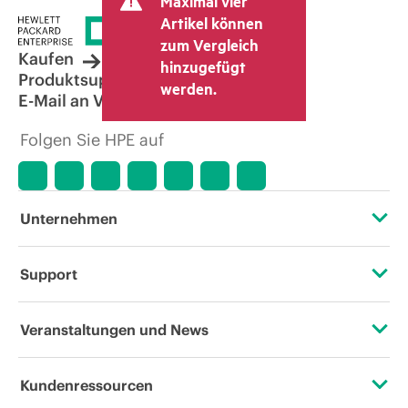
Maximal vier
Artikel können
zum Vergleich
Kaufen
hinzugefügt
Produktsupport
werden.
E-Mail an Vertrieb
Folgen Sie HPE auf
Unternehmen
Über HPE
Support
Zugänglichkeit (Produkte/Services)
Operational Support Services
Veranstaltungen und News
Stellenangebote
Rückgabe und Recycling von Produkten
Veranstaltungen
Kundenressourcen
Unternehmensverantwortung
Produktsupport