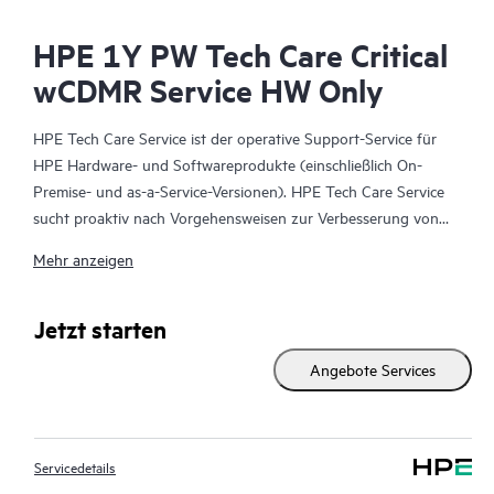
HPE 1Y PW Tech Care Critical
wCDMR Service HW Only
HPE Tech Care Service ist der operative Support-Service für
HPE Hardware- und Softwareprodukte (einschließlich On-
Premise- und as-a-Service-Versionen). HPE Tech Care Service
sucht proaktiv nach Vorgehensweisen zur Verbesserung von
Abläufen, statt nur reaktiven Support zu bieten und hilft IT-
Mehr anzeigen
Teams dadurch, das Unternehmen voranzubringen.
HPE Tech Care Service ermöglicht darüber hinaus direkten
Jetzt starten
Zugang zu produktspezifischen Experten und unterstützt
Angebote Services
Kunden durch allgemeine technische Beratung und
Anleitungen nicht nur bei der Risikominimierung, sondern auch
dabei, Prozesse effizienter zu machen. HPE Tech Care Service-
Kunden können über verschiedene Kanäle Zugang zum
Servicedetails
Support erhalten. Dabei handelt es sich um telefonischen