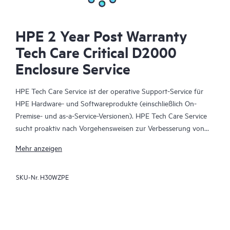
HPE 2 Year Post Warranty
Tech Care Critical D2000
Enclosure Service
HPE Tech Care Service ist der operative Support-Service für
HPE Hardware- und Softwareprodukte (einschließlich On-
Premise- und as-a-Service-Versionen). HPE Tech Care Service
sucht proaktiv nach Vorgehensweisen zur Verbesserung von
Abläufen, statt nur reaktiven Support zu bieten und hilft IT-
Mehr anzeigen
Teams dadurch, das Unternehmen voranzubringen.
SKU-Nr.
H30WZPE
HPE Tech Care Service ermöglicht darüber hinaus direkten
Zugang zu produktspezifischen Experten und unterstützt
Kunden durch allgemeine technische Beratung und
Anleitungen nicht nur bei der Risikominimierung, sondern auch
dabei, Prozesse effizienter zu machen. HPE Tech Care Service-