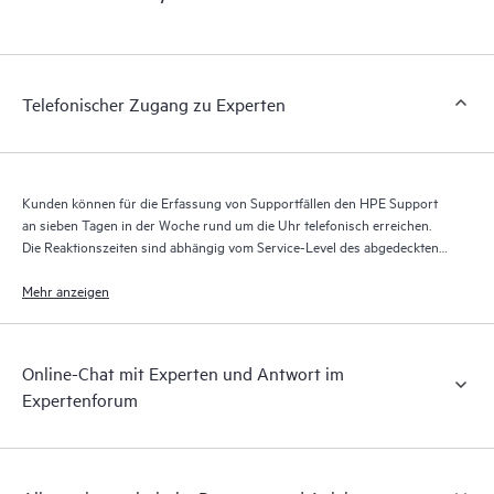
Portal, ein erweitertes und personalisiertes digitales Erlebnis,
das verwertbare Daten zu HPE Produkten, Servicefällen und
Supportverträgen liefert, die durch den HPE Tech Care Service
abgedeckt sind. Den Kunden bietet sich eine einfachere
Telefonischer Zugang zu Experten
Verwaltung ihrer Assets. Sie sehen auf einen Blick, welche
Produkte in ihrer IT-Umgebung installiert sind und wie sie
interagieren. Mit neuen Self-Service-Tools können Kunden
ohne Supportanfragen stellen zu müssen bestimmte Aktionen
Kunden können für die Erfassung von Supportfällen den HPE Support
selbst ausführen und ein Portal mit sorgfältig
an sieben Tagen in der Woche rund um die Uhr telefonisch erreichen.
zusammengestellten Wissensressourcen nutzen. HPE Tech Care
Die Reaktionszeiten sind abhängig vom Service-Level des abgedeckten
Service ermöglicht den Zugang zu HPE Ressourcen, die einen
Produkts.
Mehr anzeigen
Beitrag für Operational Excellence und Leistungsoptimierung
vom Edge bis zur Cloud leisten.
Online-Chat mit Experten und Antwort im
Expertenforum