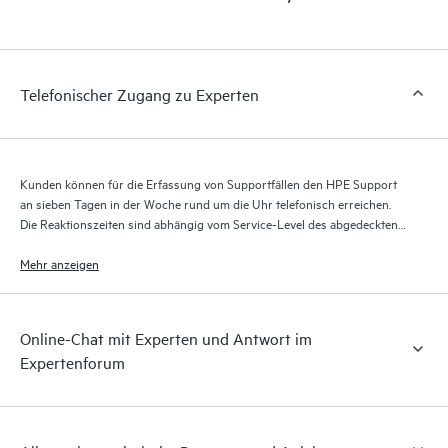
Portal, ein erweitertes und personalisiertes digitales Erlebnis,
das verwertbare Daten zu HPE Produkten, Servicefällen und
Supportverträgen liefert, die durch den HPE Tech Care Service
abgedeckt sind. Den Kunden bietet sich eine einfachere
Telefonischer Zugang zu Experten
Verwaltung ihrer Assets. Sie sehen auf einen Blick, welche
Produkte in ihrer IT-Umgebung installiert sind und wie sie
interagieren. Mit neuen Self-Service-Tools können Kunden
ohne Supportanfragen stellen zu müssen bestimmte Aktionen
Kunden können für die Erfassung von Supportfällen den HPE Support
selbst ausführen und ein Portal mit sorgfältig
an sieben Tagen in der Woche rund um die Uhr telefonisch erreichen.
zusammengestellten Wissensressourcen nutzen. HPE Tech Care
Die Reaktionszeiten sind abhängig vom Service-Level des abgedeckten
Service ermöglicht den Zugang zu HPE Ressourcen, die einen
Produkts.
Mehr anzeigen
Beitrag für Operational Excellence und Leistungsoptimierung
vom Edge bis zur Cloud leisten.
Online-Chat mit Experten und Antwort im
Expertenforum