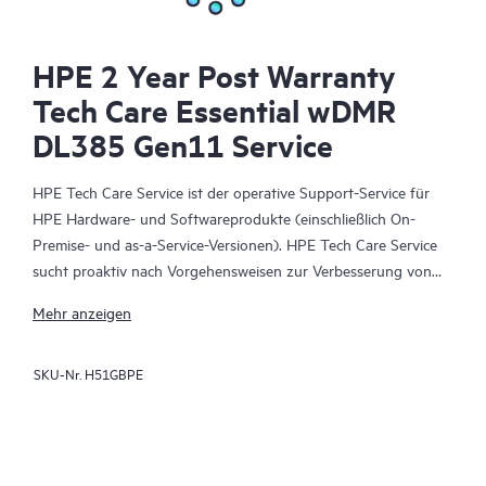
HPE 2 Year Post Warranty
Tech Care Essential wDMR
DL385 Gen11 Service
HPE Tech Care Service ist der operative Support-Service für
HPE Hardware- und Softwareprodukte (einschließlich On-
Premise- und as-a-Service-Versionen). HPE Tech Care Service
sucht proaktiv nach Vorgehensweisen zur Verbesserung von
Abläufen, statt nur reaktiven Support zu bieten und hilft IT-
Mehr anzeigen
Teams dadurch, das Unternehmen voranzubringen.
SKU-Nr.
H51GBPE
HPE Tech Care Service ermöglicht darüber hinaus direkten
Zugang zu produktspezifischen Experten und unterstützt
Kunden durch allgemeine technische Beratung und
Anleitungen nicht nur bei der Risikominimierung, sondern auch
dabei, Prozesse effizienter zu machen. HPE Tech Care Service-