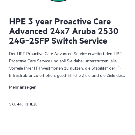
HPE 3 year Proactive Care
Advanced 24x7 Aruba 2530
24G‑2SFP Switch Service
Der HPE Proactive Care Advanced Service erweitert den HPE
Proactive Care Service und soll Sie dabei unterstützen, alle
Vorteile Ihrer IT-Investitionen zu nutzen, die Stabilität der IT-
Infrastruktur zu erhöhen, geschäftliche Ziele und die Ziele der
IT-Projekte zu erreichen, die Betriebskosten zu senken und
Mehr anzeigen
Ihre IT-Mitarbeiter zu entlasten, sodass diese sich auf wichtige
Aufgaben konzentrieren können. Ihr zugewiesener HPE
SKU-Nr.
H1HE2E
Account Support Manager (ASM) berät Sie personalisiert zu
technischen und operativen Belangen und vermittelt Ihnen
HPE Best Practices, die aus der umfangreichen HPE
Supporterfahrung gewonnen wurden. HPE Proactive Care
Advanced umfasst die Echtzeitüberwachung und -analyse Ihrer