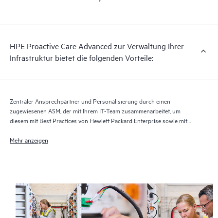
Bei HPE Proactive Care Advanced wird Technologie für
Remote-Support1 zur Überwachung der Geräte und Erfassung
von Daten verwendet, um die Erbringung der Support- und
Serviceleistungen zu beschleunigen. Der Betrieb der aktuellen
HPE Proactive Care Advanced zur Verwaltung Ihrer
Version der Technologie für Remote-Support ist erforderlich,
Infrastruktur bietet die folgenden Vorteile:
damit dieser Supportservice vollständig erbracht werden kann.
Zentraler Ansprechpartner und Personalisierung durch einen
zugewiesenen ASM, der mit Ihrem IT-Team zusammenarbeitet, um
diesem mit Best Practices von Hewlett Packard Enterprise sowie mit
technischer Beratung speziell für Ihre IT-Anforderungen und -Projekte
zur Seite zu stehen
Mehr anzeigen