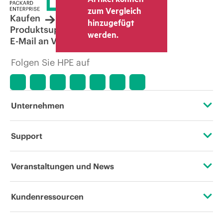
zum Vergleich
Kaufen
hinzugefügt
Produktsupport
werden.
E-Mail an Vertrieb
Folgen Sie HPE auf
Unternehmen
Über HPE
Support
Zugänglichkeit (Produkte/Services)
Operational Support Services
Veranstaltungen und News
Stellenangebote
Rückgabe und Recycling von Produkten
Veranstaltungen
Kundenressourcen
Unternehmensverantwortung
Produktsupport
HPE Discover
Kontaktieren Sie uns