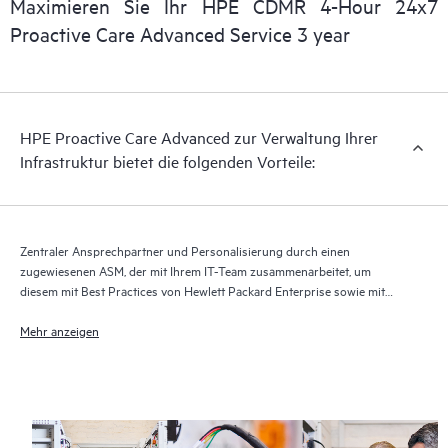
Maximieren Sie Ihr HPE CDMR 4-Hour 24x7
Proactive Care Advanced Service 3 year
Bei HPE Proactive Care Advanced wird Technologie für
Remote-Support1 zur Überwachung der Geräte und Erfassung
von Daten verwendet, um die Erbringung der Support- und
Serviceleistungen zu beschleunigen. Der Betrieb der aktuellen
HPE Proactive Care Advanced zur Verwaltung Ihrer
Version der Technologie für Remote-Support ist erforderlich,
Infrastruktur bietet die folgenden Vorteile:
damit dieser Supportservice vollständig erbracht werden kann.
Zentraler Ansprechpartner und Personalisierung durch einen
zugewiesenen ASM, der mit Ihrem IT-Team zusammenarbeitet, um
diesem mit Best Practices von Hewlett Packard Enterprise sowie mit
technischer Beratung speziell für Ihre IT-Anforderungen und -Projekte
zur Seite zu stehen
Mehr anzeigen