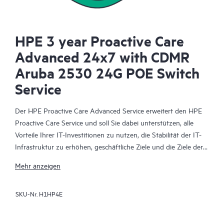
HPE 3 year Proactive Care
Advanced 24x7 with CDMR
Aruba 2530 24G POE Switch
Service
Der HPE Proactive Care Advanced Service erweitert den HPE
Proactive Care Service und soll Sie dabei unterstützen, alle
Vorteile Ihrer IT-Investitionen zu nutzen, die Stabilität der IT-
Infrastruktur zu erhöhen, geschäftliche Ziele und die Ziele der
IT-Projekte zu erreichen, die Betriebskosten zu senken und
Mehr anzeigen
Ihre IT-Mitarbeiter zu entlasten, sodass diese sich auf wichtige
Aufgaben konzentrieren können. Ihr zugewiesener HPE
SKU-Nr.
H1HP4E
Account Support Manager (ASM) berät Sie personalisiert zu
technischen und operativen Belangen und vermittelt Ihnen
HPE Best Practices, die aus der umfangreichen HPE