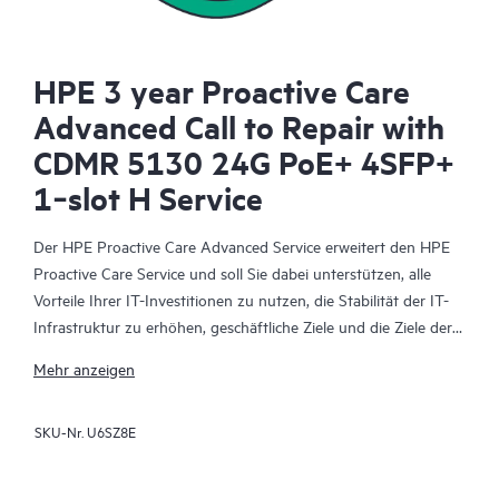
HPE 3 year Proactive Care
Advanced Call to Repair with
CDMR 5130 24G PoE+ 4SFP+
1‑slot H Service
Der HPE Proactive Care Advanced Service erweitert den HPE
Proactive Care Service und soll Sie dabei unterstützen, alle
Vorteile Ihrer IT-Investitionen zu nutzen, die Stabilität der IT-
Infrastruktur zu erhöhen, geschäftliche Ziele und die Ziele der
IT-Projekte zu erreichen, die Betriebskosten zu senken und
Mehr anzeigen
Ihre IT-Mitarbeiter zu entlasten, sodass diese sich auf wichtige
Aufgaben konzentrieren können. Ihr zugewiesener HPE
SKU-Nr.
U6SZ8E
Account Support Manager (ASM) berät Sie personalisiert zu
technischen und operativen Belangen und vermittelt Ihnen
HPE Best Practices, die aus der umfangreichen HPE