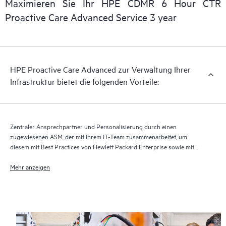
Maximieren Sie Ihr HPE CDMR 6 Hour CTR
Proactive Care Advanced Service 3 year
Bei HPE Proactive Care Advanced wird Technologie für
Remote-Support zur Überwachung der Geräte und Erfassung
von Daten verwendet, um die Erbringung der Support- und
Serviceleistungen zu beschleunigen. Damit Sie von der
HPE Proactive Care Advanced zur Verwaltung Ihrer
vollständigen Erbringung und allen Vorteilen dieses
Infrastruktur bietet die folgenden Vorteile:
Supportservice profitieren können, muss die aktuelle Version
der Technologie für Remote-Support ausgeführt werden.
Zentraler Ansprechpartner und Personalisierung durch einen
zugewiesenen ASM, der mit Ihrem IT-Team zusammenarbeitet, um
diesem mit Best Practices von Hewlett Packard Enterprise sowie mit
technischer Beratung speziell für Ihre IT-Anforderungen und -Projekte
zur Seite zu stehen
Mehr anzeigen