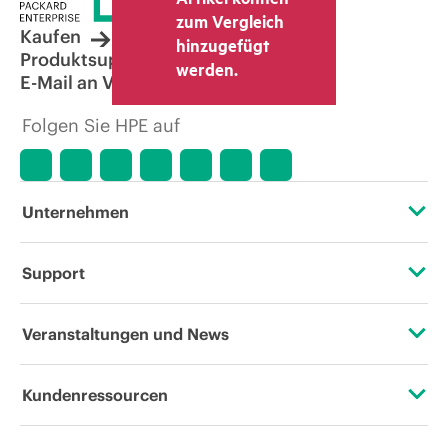
zum Vergleich
Kaufen
hinzugefügt
Produktsupport
werden.
E-Mail an Vertrieb
Folgen Sie HPE auf
Unternehmen
Über HPE
Support
Zugänglichkeit (Produkte/Services)
Operational Support Services
Veranstaltungen und News
Stellenangebote
Rückgabe und Recycling von Produkten
Veranstaltungen
Kundenressourcen
Unternehmensverantwortung
Produktsupport
HPE Discover
Kontaktieren Sie uns