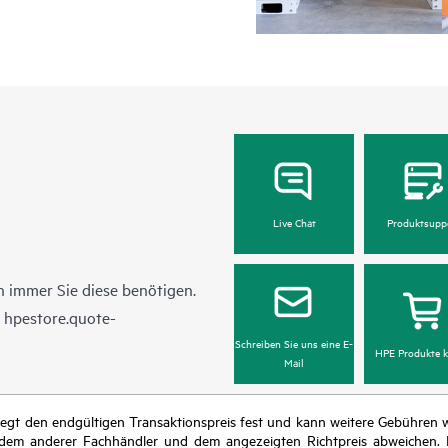
Live Chat
Produktsupp
 immer Sie diese benötigen.
n
hpestore.quote-
Schreiben Sie uns eine E-
HPE Produkte k
Mail
r legt den endgültigen Transaktionspreis fest und kann weitere Gebühre
 dem anderer Fachhändler und dem angezeigten Richtpreis abweichen. D