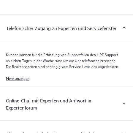
Portal, ein erweitertes und personalisiertes digitales Erlebnis,
das verwertbare Daten zu HPE Produkten, Servicefällen und
Supportverträgen liefert, die durch den HPE Tech Care Service
abgedeckt sind. Den Kunden bietet sich eine einfachere
Telefonischer Zugang zu Experten und Servicefenster
Verwaltung ihrer Assets. Sie sehen auf einen Blick, welche
Produkte in ihrer IT-Umgebung installiert sind und wie sie
interagieren. Mit neuen Self-Service-Tools können Kunden
ohne Supportanfragen stellen zu müssen bestimmte Aktionen
Kunden können für die Erfassung von Supportfällen den HPE Support
selbst ausführen und ein Portal mit sorgfältig
an sieben Tagen in der Woche rund um die Uhr telefonisch erreichen.
zusammengestellten Wissensressourcen nutzen. HPE Tech Care
Die Reaktionszeiten sind abhängig vom Service-Level des abgedeckten
Service ermöglicht den Zugang zu HPE Ressourcen, die einen
Produkts.
Mehr anzeigen
Beitrag für Operational Excellence und Leistungsoptimierung
vom Edge bis zur Cloud leisten.
Online-Chat mit Experten und Antwort im
Expertenforum