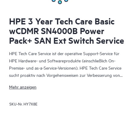
HPE 3 Year Tech Care Basic
wCDMR SN4000B Power
Pack+ SAN Ext Switch Service
HPE Tech Care Service ist der operative Support-Service für
HPE Hardware- und Softwareprodukte (einschließlich On-
Premise- und as-a-Service-Versionen). HPE Tech Care Service
sucht proaktiv nach Vorgehensweisen zur Verbesserung von
Abläufen, statt nur reaktiven Support zu bieten und hilft IT-
Mehr anzeigen
Teams dadurch, das Unternehmen voranzubringen.
SKU-Nr.
HY7X8E
HPE Tech Care Service ermöglicht darüber hinaus direkten
Zugang zu produktspezifischen Experten und unterstützt
Kunden durch allgemeine technische Beratung und
Anleitungen nicht nur bei der Risikominimierung, sondern auch
dabei, Prozesse effizienter zu machen. HPE Tech Care Service-