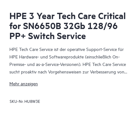
HPE 3 Year Tech Care Critical
for SN6650B 32Gb 128/96
PP+ Switch Service
HPE Tech Care Service ist der operative Support-Service für
HPE Hardware- und Softwareprodukte (einschließlich On-
Premise- und as-a-Service-Versionen). HPE Tech Care Service
sucht proaktiv nach Vorgehensweisen zur Verbesserung von
Abläufen, statt nur reaktiven Support zu bieten und hilft IT-
Mehr anzeigen
Teams dadurch, das Unternehmen voranzubringen.
SKU-Nr.
HU8W3E
HPE Tech Care Service ermöglicht darüber hinaus direkten
Zugang zu produktspezifischen Experten und unterstützt
Kunden durch allgemeine technische Beratung und
Anleitungen nicht nur bei der Risikominimierung, sondern auch
dabei, Prozesse effizienter zu machen. HPE Tech Care Service-
Kunden können über verschiedene Kanäle Zugang zum