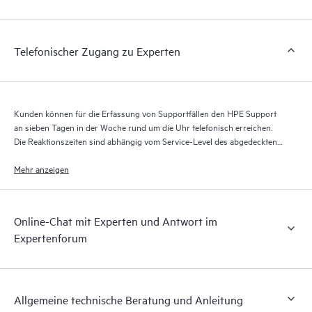
das verwertbare Daten zu HPE Produkten, Servicefällen und
Supportverträgen liefert, die durch den HPE Tech Care Service
abgedeckt sind. Den Kunden bietet sich eine einfachere
Telefonischer Zugang zu Experten
Verwaltung ihrer Assets. Sie sehen auf einen Blick, welche
Produkte in ihrer IT-Umgebung installiert sind und wie sie
interagieren. Mit neuen Self-Service-Tools können Kunden
ohne Supportanfragen stellen zu müssen bestimmte Aktionen
Kunden können für die Erfassung von Supportfällen den HPE Support
selbst ausführen und ein Portal mit sorgfältig
an sieben Tagen in der Woche rund um die Uhr telefonisch erreichen.
zusammengestellten Wissensressourcen nutzen. HPE Tech Care
Die Reaktionszeiten sind abhängig vom Service-Level des abgedeckten
Service ermöglicht den Zugang zu HPE Ressourcen, die einen
Produkts.
Mehr anzeigen
Beitrag für Operational Excellence und Leistungsoptimierung
vom Edge bis zur Cloud leisten.
Online-Chat mit Experten und Antwort im
Expertenforum
Allgemeine technische Beratung und Anleitung